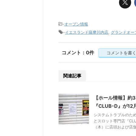
-
オープン情報
-
イエスランド薩摩川内店
,
グランドオー
コメント：0件
コメントを書
関連記事
【ホール情報】約
『CLUB-D』が1
システムトラブルのため
とスロット専門店『CLU
（木）に店頭および店舗ホ