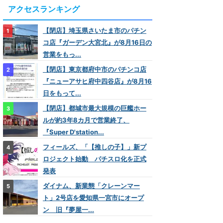
アクセスランキング
【閉店】埼玉県さいたま市のパチン
コ店『ガーデン大宮北』が8月16日の
営業をもっ...
【閉店】東京都府中市のパチンコ店
『ニューアサヒ府中四谷店』が8月16
日をもって...
【閉店】都城市最大規模の巨艦ホー
ルが約3年8カ月で営業終了、
『Super D'station...
フィールズ、「【推しの子】」新プ
ロジェクト始動 パチスロ化を正式
発表
ダイナム、新業態「クレーンマー
ト」2号店を愛知県一宮市にオープ
ン 旧『夢屋一...