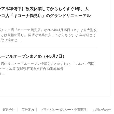
ーアル準備中】改装休業してからもうすぐ1年、大
ンコ店『キコーナ鶴見店』のグランドリニューアル
チンコ店『キコーナ鶴見店』が2024年1月15日（水）より大型改
とは既報の通り。 同店が休業に入ってからもうすぐ1年が経とう
り壊すと ...
ーアルオープンまとめ（※5月7日）
コ店のリニューアルオープン情報をまとめました。 マルハン石岡
リニューアル等 茨城県石岡市八軒台10番地10号
 ...
運営会社
広告案内
プライバシーポリシー・免責事項
お問い合わせ