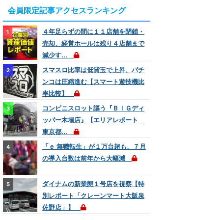
会員限定記事アクセスランキング
４年足らずの間に１１店舗を閉鎖・
売却、経営ホールは残り４店舗まで
減少す...
スマスロ比率は低貸玉で上昇、パチ
ンコは圧縮進む【スマート遊技機比
率比較】
コンビニスロット謳う『ＢＩＧディ
ッパー木場店』【エリアレポート
東京都...
「ｅ 無職転生」が１万台超も、７月
の導入台数は前年から大幅減
ダイナムの新業態１号店を視察【特
別レポート「クレーンマート大阪泉
佐野店」】