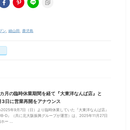
プン
,
細山田
,
鹿児島
く
3カ月の臨時休業期間を経て『大東洋なんば店』と
2月3日に営業再開をアナウンス
2025年9月7日（日）より臨時休業していた『大東洋なんば店』
B-D』（共に北大阪振興グループが運営）は、2025年11月27日
ー ...