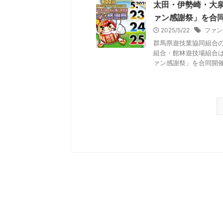
太田・伊勢崎・大
ァン感謝祭」を合
2025/5/22
ファン
群馬県遊技業協同組合
組合・館林遊技場組合
ァン感謝祭」を合同開催す