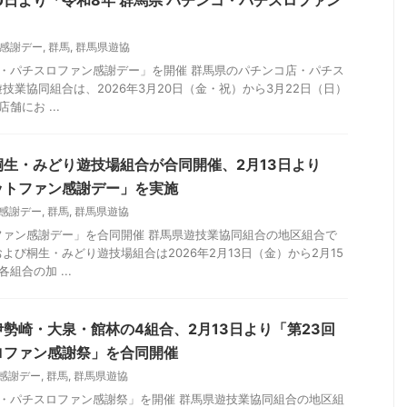
感謝デー
,
群馬
,
群馬県遊協
・パチスロファン感謝デー」を開催 群馬県のパチンコ店・パチス
技業協同組合は、2026年3月20日（金・祝）から3月22日（日）
舗にお ...
生・みどり遊技場組合が合同開催、2月13日より
ットファン感謝デー」を実施
感謝デー
,
群馬
,
群馬県遊協
ファン感謝デー」を合同開催 群馬県遊技業協同組合の地区組合で
よび桐生・みどり遊技場組合は2026年2月13日（金）から2月15
組合の加 ...
勢崎・大泉・館林の4組合、2月13日より「第23回
ロファン感謝祭」を合同開催
感謝デー
,
群馬
,
群馬県遊協
・パチスロファン感謝祭」を開催 群馬県遊技業協同組合の地区組