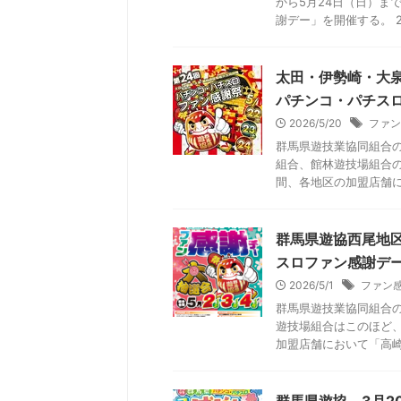
から5月24日（日）ま
謝デー」を開催する。 2カ
太田・伊勢崎・大泉
パチンコ・パチス
2026/5/20
ファン
群馬県遊技業協同組合
組合、館林遊技場組合の4
間、各地区の加盟店舗にお
群馬県遊協西尾地
スロファン感謝デー
2026/5/1
ファン
群馬県遊技業協同組合
遊技場組合はこのほど、
加盟店舗において「高崎・
群馬県遊協、3月2