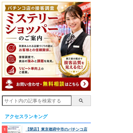
アクセスランキング
【閉店】東京都府中市のパチンコ店