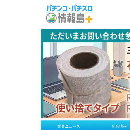
業界ニュース
新台情報