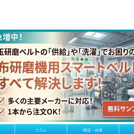
コラム
閉店・休業