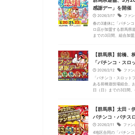
感謝デー」を開催
2026/3/17
ファン
春の3連休に「パチンコ
ロ店が加盟する群馬県遊
までの3日間、組合加盟店
【群馬県】前橋、桐
「パチンコ・スロ
2026/2/12
ファン
「パチンコ・スロット
ある前橋遊技場組合、お
日（日）までの3日間、各
【群馬県】太田・伊
パチンコ・パチス
2026/2/11
ファン
4地区合同の「パチンコ