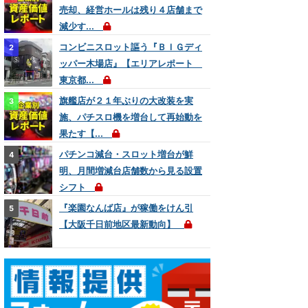
売却、経営ホールは残り４店舗まで
減少す...
コンビニスロット謳う『ＢＩＧディ
ッパー木場店』【エリアレポート
東京都...
旗艦店が２１年ぶりの大改装を実
施、パチスロ機を増台して再始動を
果たす【...
パチンコ減台・スロット増台が鮮
明、月間増減台店舗数から見る設置
シフト
『楽園なんば店』が稼働をけん引
【大阪千日前地区最新動向】