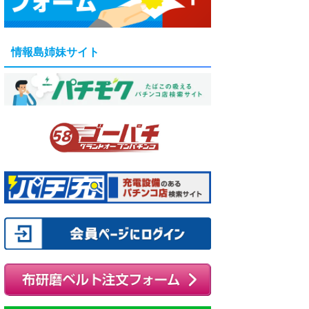
情報島姉妹サイト