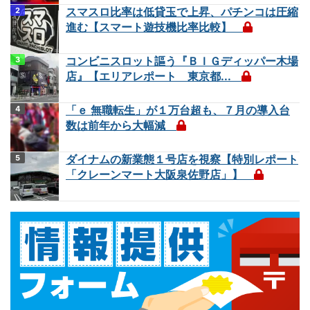
スマスロ比率は低貸玉で上昇、パチンコは圧縮
進む【スマート遊技機比率比較】
コンビニスロット謳う『ＢＩＧディッパー木場
店』【エリアレポート 東京都...
「ｅ 無職転生」が１万台超も、７月の導入台
数は前年から大幅減
ダイナムの新業態１号店を視察【特別レポート
「クレーンマート大阪泉佐野店」】