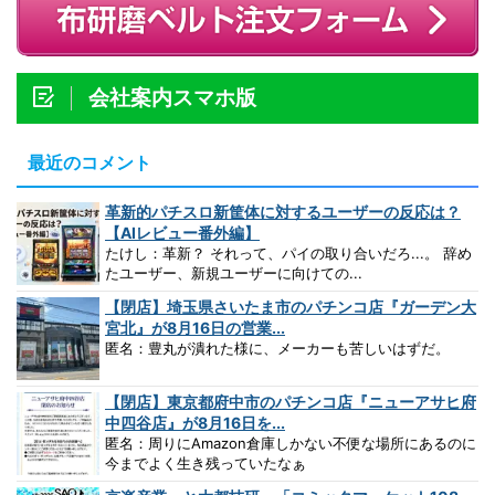
会社案内スマホ版
最近のコメント
革新的パチスロ新筐体に対するユーザーの反応は？
【AIレビュー番外編】
たけし：革新？ それって、パイの取り合いだろ...。 辞め
たユーザー、新規ユーザーに向けての...
【閉店】埼玉県さいたま市のパチンコ店『ガーデン大
宮北』が8月16日の営業...
匿名：豊丸が潰れた様に、メーカーも苦しいはずだ。
【閉店】東京都府中市のパチンコ店『ニューアサヒ府
中四谷店』が8月16日を...
匿名：周りにAmazon倉庫しかない不便な場所にあるのに
今までよく生き残っていたなぁ