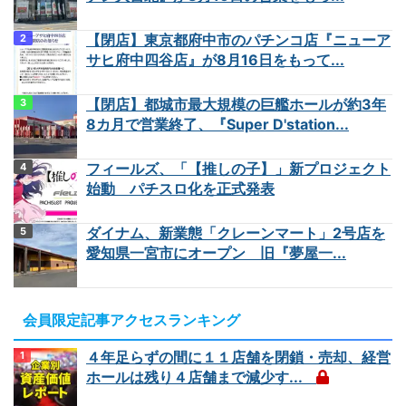
【閉店】東京都府中市のパチンコ店『ニューア
サヒ府中四谷店』が8月16日をもって...
【閉店】都城市最大規模の巨艦ホールが約3年
8カ月で営業終了、『Super D'station...
フィールズ、「【推しの子】」新プロジェクト
始動 パチスロ化を正式発表
ダイナム、新業態「クレーンマート」2号店を
愛知県一宮市にオープン 旧『夢屋一...
会員限定記事アクセスランキング
４年足らずの間に１１店舗を閉鎖・売却、経営
ホールは残り４店舗まで減少す...