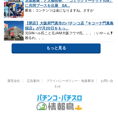
京楽産業．と大都技研、「コミックマーケット108」
に共同ブースを出展 SA...
匿名：コンテンツは金になりますね。さすが
【閉店】大阪府門真市のパチンコ店『キコーナ門真島
頭店』が7月20日をもっ...
元GWハル氏こと元JAM大阪フウマ氏。。。：いや～ん❣
困るわ。。。
もっと見る
運営会社
広告案内
プライバシーポリシー・免責事項
お問い合
わせ