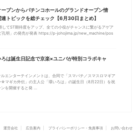
オープンからパチンコホールのグランドオープン情
連トピックを総チェック【6月30日まとめ】
得してST期待度をアップ、全ての小役がチャンスに繋がるアゲア
発売が発表 https://p-johojima.jp/new_machine/pos
いろは誕生日記念で京楽×ユニバが特別コラボキャ
サルエンターテインメントは、合同で「スマパチ／スマスロマギア
☆マギカ外伝」の主人公「環いろは」の誕生日（8月22日）を祝
を開催すると発 ...
運営会社
広告案内
プライバシーポリシー・免責事項
お問い合わせ