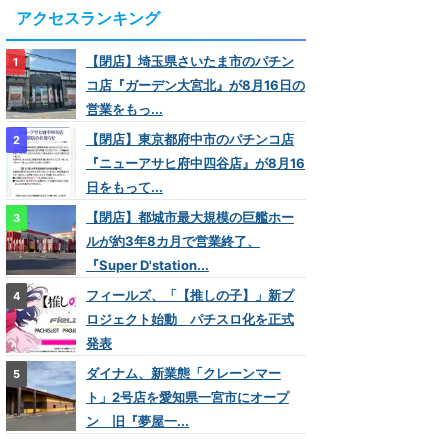
アクセスランキング
【閉店】埼玉県さいたま市のパチン
コ店『ガーデン大宮北』が8月16日の
営業をもっ...
【閉店】東京都府中市のパチンコ店
『ニューアサヒ府中四谷店』が8月16
日をもって...
【閉店】都城市最大規模の巨艦ホー
ルが約3年8カ月で営業終了、
『Super D'station...
フィールズ、「【推しの子】」新プ
ロジェクト始動 パチスロ化を正式
発表
ダイナム、新業態「クレーンマー
ト」2号店を愛知県一宮市にオープ
ン 旧『夢屋一...