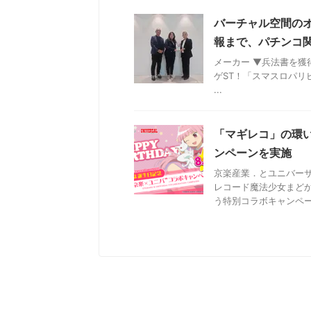
バーチャル空間の
報まで、パチンコ関
メーカー ▼兵法書を獲
ゲST！「スマスロパリピ孔明」の
...
「マギレコ」の環
ンペーンを実施
京楽産業．とユニバー
レコード魔法少女まどか
う特別コラボキャンペーン