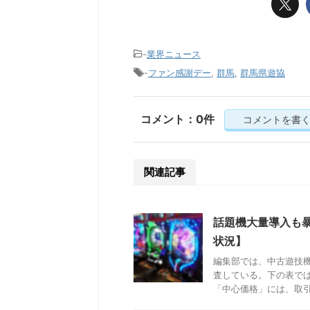
-
業界ニュース
-
ファン感謝デー
,
群馬
,
群馬県遊協
コメント：0件
コメントを書
関連記事
話題機大量導入も
状況】
編集部では、中古遊技
査している。下の表で
「中心価格」には、取引成