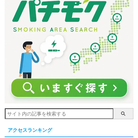
アクセスランキング