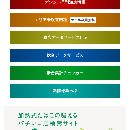
デジタル日刊遊技情報
エリア未設置機種
ホール会員無料
総合データサービスLite
総合データサービス
新台集計チェッカー
新情報島っぷ