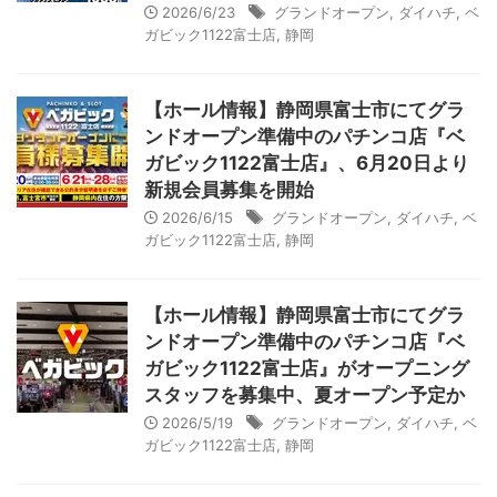
2026/6/23
グランドオープン
,
ダイハチ
,
ベ
ガビック1122富士店
,
静岡
【ホール情報】静岡県富士市にてグラ
ンドオープン準備中のパチンコ店『ベ
ガビック1122富士店』、6月20日より
新規会員募集を開始
2026/6/15
グランドオープン
,
ダイハチ
,
ベ
ガビック1122富士店
,
静岡
【ホール情報】静岡県富士市にてグラ
ンドオープン準備中のパチンコ店『ベ
ガビック1122富士店』がオープニング
スタッフを募集中、夏オープン予定か
2026/5/19
グランドオープン
,
ダイハチ
,
ベ
ガビック1122富士店
,
静岡