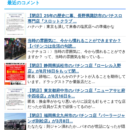
最近のコメント
【閉店】25年の歴史に幕、長野県諏訪市のパチスロ
専門店『スロットクラブ ...
ハナハナ：東京も潰して来春の塩尻店への準備かな
当時の雰囲気に、今から慣れることができますか？
【パチンコは生活の句読...
ヘナチョコ：〉当時の雰囲気に、今から慣れることができ
ますか？ って、当時の雰囲気を知っている...
【閉店】静岡県浜松市のパチンコ店『ローレル入野
店』が8月16日をもって閉...
匿名：跡地に、なんらかのテナントが入ることを期待して
います。ドラッグストアか量販店だと...
【閉店】東京都府中市のパチンコ店『ニューアサヒ府
中四谷店』が8月16日を...
匿名：換金率がかなり悪いわりに設定も釘もそこまでな店
だったが店員が工夫で頑張ってるのが...
【閉店】福岡県北九州市のパチンコ店『パーラージャ
ンボ則松店』が3月8日...
たなたな：則ジャン潰れたか…パオのが世話になったが隠