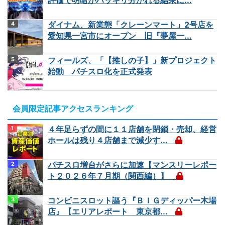
ダイナム、新業態「クレーンマート」2号店を
愛知県一宮市にオープン 旧『夢屋一...
フィールズ、「【推しの子】」新プロジェクト
始動 パチスロ化を正式発表
会員限定記事アクセスランキング
４年足らずの間に１１店舗を閉鎖・売却、経営
ホールは残り４店舗まで減少す...
パチスロ増台がさらに加速【マンスリーレポー
ト２０２６年７月期（関西編）】
コンビニスロット謳う『ＢＩＧディッパー木場
店』【エリアレポート 東京都...