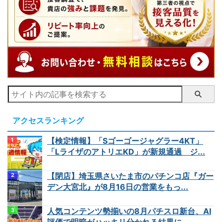
アクセスランキング
【検定情報】「Sゴーゴージャグラー4KT」
「LライザのアトリエKD」が新規通過 ジ...
【閉店】埼玉県さいたま市のパチンコ店『ガー
デン大宮北』が8月16日の営業をもっ...
人気コンテンツ勢揃いの8月パチスロ新台、AI
評価で明暗がハッキリ分かれる結果に...