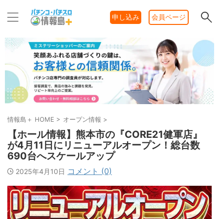
申し込み
会員ページ
情報島＋ HOME
>
オープン情報
>
【ホール情報】熊本市の『CORE21健軍店』
が4月11日にリニューアルオープン！総台数
690台へスケールアップ
コメント (0)
2025年4月10日