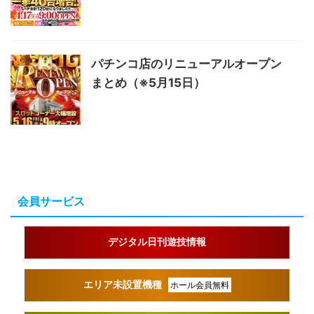
パチンコ店のリニューアルオープン
まとめ（※5月15日）
会員サービス
デジタル日刊遊技情報
エリア未設置機種
ホール会員無料