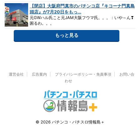
【閉店】大阪府門真市のパチンコ店『キコーナ門真島
頭店』が7月20日をもっ...
元GWハル氏こと元JAM大阪フウマ氏。。。：いや～ん❣
困るわ。。。
もっと見る
運営会社
広告案内
プライバシーポリシー・免責事項
お問い合
わせ
© 2026 パチンコ・パチスロ情報島＋