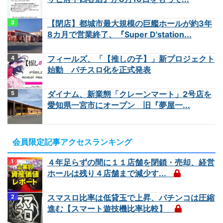
【閉店】都城市最大規模の巨艦ホールが約3年
8カ月で営業終了、『Super D'station...
フィールズ、「【推しの子】」新プロジェクト
始動 パチスロ化を正式発表
ダイナム、新業態「クレーンマート」2号店を
愛知県一宮市にオープン 旧『夢屋一...
会員限定記事アクセスランキング
４年足らずの間に１１店舗を閉鎖・売却、経営
ホールは残り４店舗まで減少す...
スマスロ比率は低貸玉で上昇、パチンコは圧縮
進む【スマート遊技機比率比較】