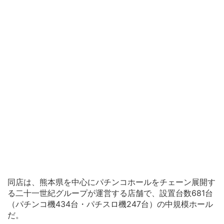
同店は、熊本県を中心にパチンコホールをチェーン展開す
る二十一世紀グループが運営する店舗で、設置台数681台
（パチンコ機434台・パチスロ機247台）の中規模ホール
だ。