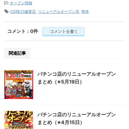
-
オープン情報
-
CORE21健軍店
,
リニューアルオープン等
,
熊本
コメント：0件
コメントを書く
関連記事
パチンコ店のリニューアルオープン
まとめ（※5月19日）
パチンコ店のリニューアルオープン
まとめ（※4月15日）