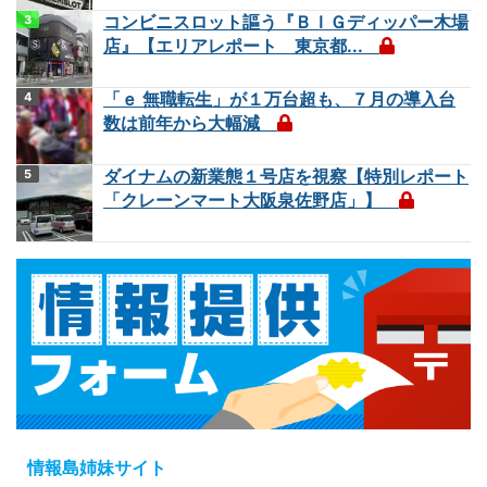
コンビニスロット謳う『ＢＩＧディッパー木場
店』【エリアレポート 東京都...
「ｅ 無職転生」が１万台超も、７月の導入台
数は前年から大幅減
ダイナムの新業態１号店を視察【特別レポート
「クレーンマート大阪泉佐野店」】
情報島姉妹サイト