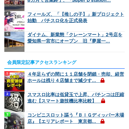
フィールズ、「【推しの子】」新プロジェクト
始動 パチスロ化を正式発表
ダイナム、新業態「クレーンマート」2号店を
愛知県一宮市にオープン 旧『夢屋一...
会員限定記事アクセスランキング
４年足らずの間に１１店舗を閉鎖・売却、経営
ホールは残り４店舗まで減少す...
スマスロ比率は低貸玉で上昇、パチンコは圧縮
進む【スマート遊技機比率比較】
コンビニスロット謳う『ＢＩＧディッパー木場
店』【エリアレポート 東京都...