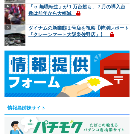
「ｅ 無職転生」が１万台超も、７月の導入台
数は前年から大幅減
ダイナムの新業態１号店を視察【特別レポート
「クレーンマート大阪泉佐野店」】
情報島姉妹サイト