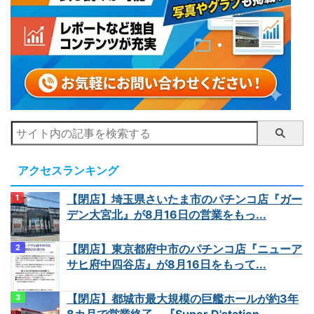
アクセスランキング
【閉店】埼玉県さいたま市のパチンコ店『ガー
デン大宮北』が8月16日の営業をもっ...
【閉店】東京都府中市のパチンコ店『ニューア
サヒ府中四谷店』が8月16日をもって...
【閉店】都城市最大規模の巨艦ホールが約3年
8カ月で営業終了、『Super D'station...