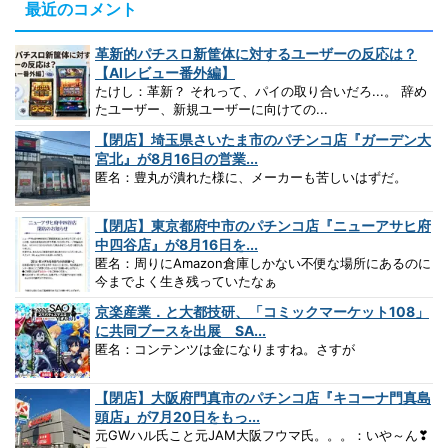
最近のコメント
革新的パチスロ新筐体に対するユーザーの反応は？
【AIレビュー番外編】
たけし：革新？ それって、パイの取り合いだろ...。 辞め
たユーザー、新規ユーザーに向けての...
【閉店】埼玉県さいたま市のパチンコ店『ガーデン大
宮北』が8月16日の営業...
匿名：豊丸が潰れた様に、メーカーも苦しいはずだ。
【閉店】東京都府中市のパチンコ店『ニューアサヒ府
中四谷店』が8月16日を...
匿名：周りにAmazon倉庫しかない不便な場所にあるのに
今までよく生き残っていたなぁ
京楽産業．と大都技研、「コミックマーケット108」
に共同ブースを出展 SA...
匿名：コンテンツは金になりますね。さすが
【閉店】大阪府門真市のパチンコ店『キコーナ門真島
頭店』が7月20日をもっ...
元GWハル氏こと元JAM大阪フウマ氏。。。：いや～ん❣