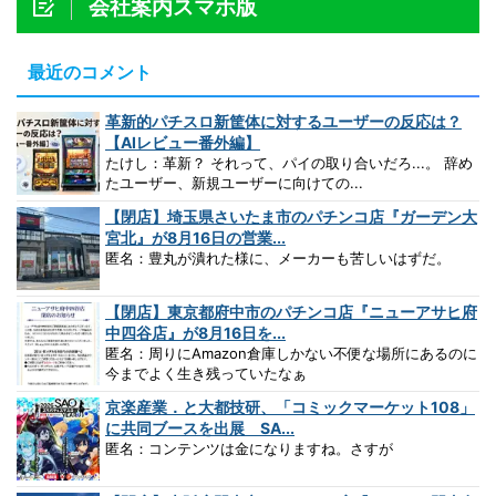
会社案内スマホ版
最近のコメント
革新的パチスロ新筐体に対するユーザーの反応は？
【AIレビュー番外編】
たけし：革新？ それって、パイの取り合いだろ...。 辞め
たユーザー、新規ユーザーに向けての...
【閉店】埼玉県さいたま市のパチンコ店『ガーデン大
宮北』が8月16日の営業...
匿名：豊丸が潰れた様に、メーカーも苦しいはずだ。
【閉店】東京都府中市のパチンコ店『ニューアサヒ府
中四谷店』が8月16日を...
匿名：周りにAmazon倉庫しかない不便な場所にあるのに
今までよく生き残っていたなぁ
京楽産業．と大都技研、「コミックマーケット108」
に共同ブースを出展 SA...
匿名：コンテンツは金になりますね。さすが