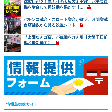
旗艦店が２１年ぶりの大改装を実施、パチスロ
機を増台して再始動を果たす【...
パチンコ減台・スロット増台が鮮明、月間増減
台店舗数から見る設置シフト
『楽園なんば店』が稼働をけん引【大阪千日前
地区最新動向】
情報島姉妹サイト