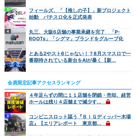
フィールズ、「【推しの子】」新プロジェクト
始動 パチスロ化を正式発表
丸三、大阪6店舗の事業承継を完了 「P-
ROOTs」「シグマ」ブランドをグループ化
とある2やスト6じゃない！？8月スマスロで一
番期待されている新台をAIが暴く【新...
会員限定記事アクセスランキング
４年足らずの間に１１店舗を閉鎖・売却、経営
ホールは残り４店舗まで減少す...
コンビニスロット謳う『ＢＩＧディッパー木場
店』【エリアレポート 東京都...