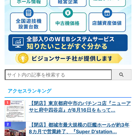
アクセスランキング
【閉店】東京都府中市のパチンコ店『ニューア
サヒ府中四谷店』が8月16日をもって...
【閉店】都城市最大規模の巨艦ホールが約3年
8カ月で営業終了、『Super D'station...