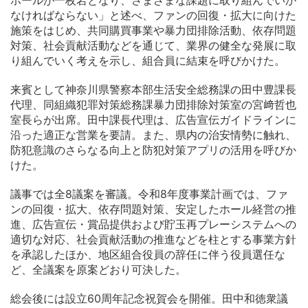
なければならない」と述べ、ファンの回復・拡大に向けた
施策をはじめ、共同購買事業や暴力団排除活動、依存問題
対策、社会貢献活動などを通じて、業界の健全な発展に取
り組んでいく考えを示し、組合員に結束を呼びかけた。
来賓として神奈川県警察本部生活安全総務課の田中豊課長
代理、同組織犯罪対策総務課暴力団排除対策室の宮﨑哲也
室長らが出席。田中課長代理は、広告宣伝ガイドラインに
沿った適正な営業を要請。また、県内の治安情勢に触れ、
防犯意識のさらなる向上と防犯対策アプリの活用を呼びか
けた。
議事では全8議案を審議。令和8年度事業計画では、ファ
ンの回復・拡大、依存問題対策、安定したホール経営の推
進、広告宣伝・賞品提供および貯玉再プレーシステムへの
適切な対応、社会貢献活動の推進などを柱とする事業方針
を承認したほか、地区組合役員の辞任に伴う役員選任な
ど、全議案を原案どおり可決した。
総会後には設立60周年記念祝賀会を開催。田中和徳衆議