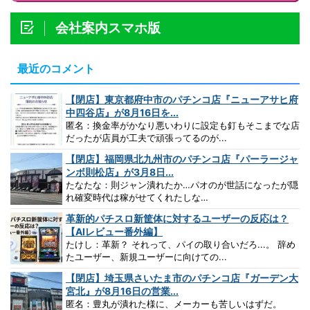
会社案内スマホ版
最近のコメント
【閉店】東京都府中市のパチンコ店『ニューアサヒ府
中四谷店』が8月16日を...
匿名：換金率がかなり悪いわりに設定も釘もそこまでな店
だったが店員が工夫で頑張ってるのが...
【閉店】福岡県北九州市のパチンコ店『パーラージャ
ンボ則松店』が3月8日...
たなたな：則ジャン潰れたか…パオのが世話になったが隠
れ確変時代は稼がせてくれたしな…
革新的パチスロ新筐体に対するユーザーの反応は？
【AIレビュー番外編】
たけし：革新？ それって、パイの取り合いだろ...。 辞め
たユーザー、新規ユーザーに向けての...
【閉店】埼玉県さいたま市のパチンコ店『ガーデン大
宮北』が8月16日の営業...
匿名：豊丸が潰れた様に、メーカーも苦しいはずだ。