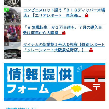
コンビニスロット謳う『ＢＩＧディッパー木場
店』【エリアレポート 東京都...
「ｅ 無職転生」が１万台超も、７月の導入台
数は前年から大幅減
ダイナムの新業態１号店を視察【特別レポート
「クレーンマート大阪泉佐野店」】