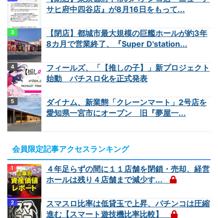
サヒ府中四谷店』が8月16日をもって...
【閉店】都城市最大規模の巨艦ホールが約3年
8カ月で営業終了、『Super D'station...
フィールズ、「【推しの子】」新プロジェクト
始動 パチスロ化を正式発表
ダイナム、新業態「クレーンマート」2号店を
愛知県一宮市にオープン 旧『夢屋一...
会員限定記事アクセスランキング
４年足らずの間に１１店舗を閉鎖・売却、経営
ホールは残り４店舗まで減少す...
スマスロ比率は低貸玉で上昇、パチンコは圧縮
進む【スマート遊技機比率比較】