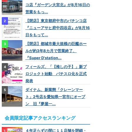
コ店『ガーデン大宮北』が8月16日の
営業をもっ...
【閉店】東京都府中市のパチンコ店
『ニューアサヒ府中四谷店』が8月16
日をもって...
【閉店】都城市最大規模の巨艦ホー
ルが約3年8カ月で営業終了、
『Super D'station...
フィールズ、「【推しの子】」新プ
ロジェクト始動 パチスロ化を正式
発表
ダイナム、新業態「クレーンマー
ト」2号店を愛知県一宮市にオープ
ン 旧『夢屋一...
会員限定記事アクセスランキング
４年足らずの間に１１店舗を閉鎖・