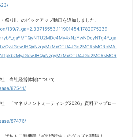
623/
ザ・祭りII』のピックアップ動画を追加しました。
ction/139/?_ga=2.33715553.111901454.1782075239-
tnnryb*_ga*MTQyNTU2MDc4My4xNzYwNDcyNTg4*_ga
gkbzQzJGcwJHQxNzgyMzMxOTU4JGo2MCRsMCRoMA.
E5NTgkbzMyJGcwJHQxNzgyMzMxOTU4JGo2MCRsMCR
社 当社経営体制について
lease/87541/
社 「マネジメントミーティング2026」資料アップロー
lease/87476/
 ぱちんこ新機種「e冥妃転生」のグッズが降臨！