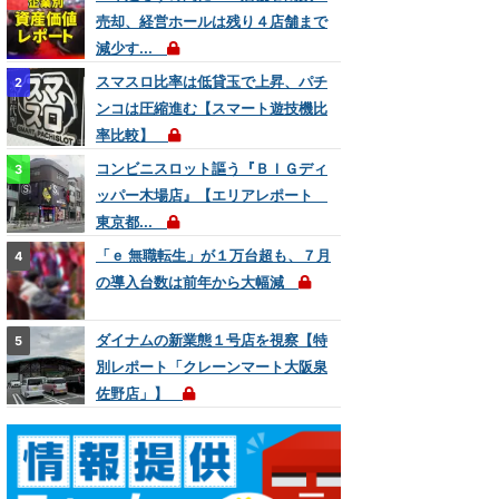
売却、経営ホールは残り４店舗まで
減少す...
スマスロ比率は低貸玉で上昇、パチ
ンコは圧縮進む【スマート遊技機比
率比較】
コンビニスロット謳う『ＢＩＧディ
ッパー木場店』【エリアレポート
東京都...
「ｅ 無職転生」が１万台超も、７月
の導入台数は前年から大幅減
ダイナムの新業態１号店を視察【特
別レポート「クレーンマート大阪泉
佐野店」】