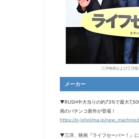
三洋物産および三洋販
メーカー
▼RUSH中大当りの約73%で最大7,5
画のパチンコ新作が登場！
https://p-johojima.jp/new_machine
▼三洋、映画『ライフセーバー！』に