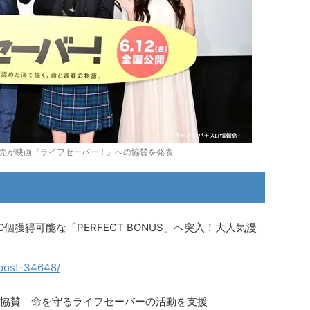
売が映画『ライフセーバー！』への協賛を発表
00個獲得可能な「PERFECT BONUS」へ突入！大人気漫
/post-34648/
協賛 命を守るライフセーバーの活動を支援