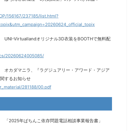
P/156167/237185/list.html?
opix&utm_campaign=20260624_official_topix
I-Virtuallandオリジナル3D衣装をBOOTHで無料配
pics/20260624005085/
 オカダマニラ、『ラグジュアリー・アワード・アジア
に関するお知らせ
ir_material/281188/00.pdf
 「2025年ぱちんこ依存問題電話相談事業報告書」