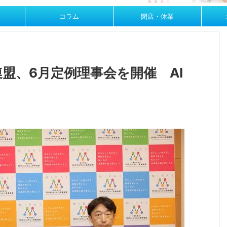
コラム
閉店・休業
連盟、6月定例理事会を開催 AI