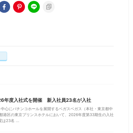
く
26年度入社式を開催 新入社員23名が入社
を中心にパチンコホールを展開するベガスベガス（本社・東京都中
京都港区の東京プリンスホテルにおいて、2026年度第33期生の入社
23名 ...