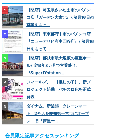
【閉店】埼玉県さいたま市のパチン
コ店『ガーデン大宮北』が8月16日の
営業をもっ...
【閉店】東京都府中市のパチンコ店
『ニューアサヒ府中四谷店』が8月16
日をもって...
【閉店】都城市最大規模の巨艦ホー
ルが約3年8カ月で営業終了、
『Super D'station...
フィールズ、「【推しの子】」新プ
ロジェクト始動 パチスロ化を正式
発表
ダイナム、新業態「クレーンマー
ト」2号店を愛知県一宮市にオープ
ン 旧『夢屋一...
会員限定記事アクセスランキング