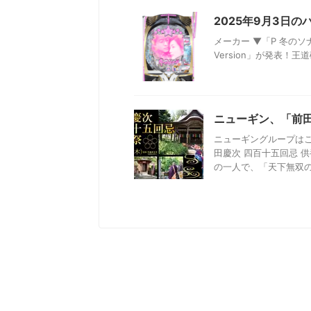
2025年9月3日
メーカー ▼「P 冬のソナタ
Version」が発表！王
ニューギン、「前田
ニューギングループは
田慶次 四百十五回忌 
の一人で、「天下無双の傾