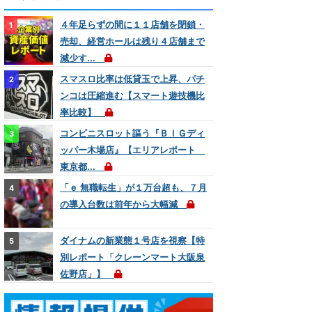
４年足らずの間に１１店舗を閉鎖・
売却、経営ホールは残り４店舗まで
減少す...
スマスロ比率は低貸玉で上昇、パチ
ンコは圧縮進む【スマート遊技機比
率比較】
コンビニスロット謳う『ＢＩＧディ
ッパー木場店』【エリアレポート
東京都...
「ｅ 無職転生」が１万台超も、７月
の導入台数は前年から大幅減
ダイナムの新業態１号店を視察【特
別レポート「クレーンマート大阪泉
佐野店」】