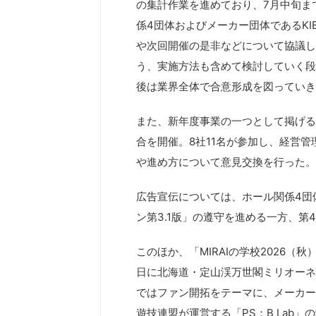
の集計作業を進めており、7月中旬ま
係4団体およびメーカー団体であるKIB
や次回開催の是非などについて協議し
う、実施方法も含めて検討していく段
後は業界全体で合意形成を図っていき
また、新年度事業の一つとして掲げるA
合を開催。8社11名が参加し、経営
や進め方について意見交換を行った。
広告宣伝については、ホール関係4団
ン第3.1版」の遵守を進める一方、
このほか、「MIRAIの学校2026（秋
日に北海道・定山渓万世閣ミリオーネ
ではファン開拓をテーマに、メーカー
遊技連盟が運営する「PS：B Lab