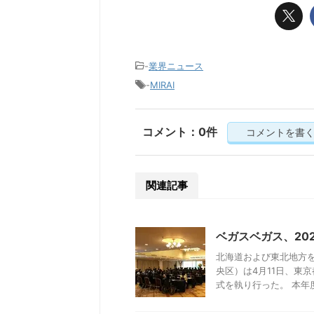
-
業界ニュース
-
MIRAI
コメント：0件
コメントを書
関連記事
ベガスベガス、20
北海道および東北地方
央区）は4月11日、東
式を執り行った。 本年度は