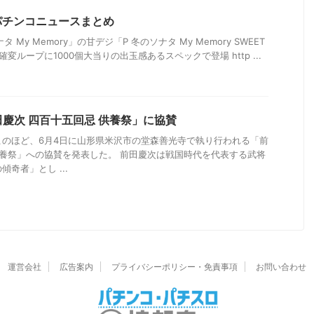
のパチンコニュースまとめ
 My Memory」の甘デジ「P 冬のソナタ My Memory SWEET
道確変ループに1000個大当りの出玉感あるスペックで登場 http ...
慶次 四百十五回忌 供養祭」に協賛
このほど、6月4日に山形県米沢市の堂森善光寺で執り行われる「前
供養祭」への協賛を発表した。 前田慶次は戦国時代を代表する武将
奇者」とし ...
運営会社
広告案内
プライバシーポリシー・免責事項
お問い合わせ