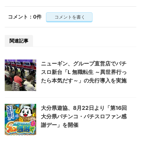
コメント：0件
コメントを書く
関連記事
ニューギン、グループ直営店でパチ
スロ新台「L 無職転生 ～異世界行っ
たら本気だす～」の先行導入を実施
大分県遊協、8月22日より「第16回
大分県パチンコ・パチスロファン感
謝デー」を開催