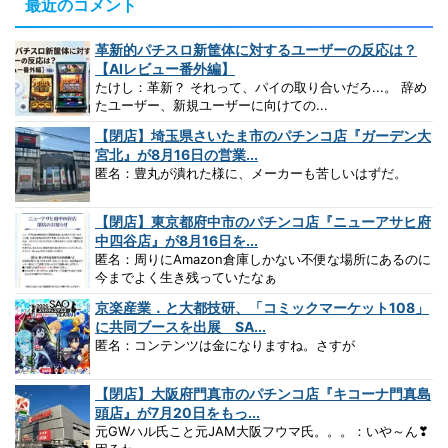
最近のコメント
革新的パチスロ新筐体に対するユーザーの反応は？
【AIレビュー番外編】
たけし：革新？ それって、パイの取り合いだろ...。 辞め
たユーザー、新規ユーザーに向けての...
【閉店】埼玉県さいたま市のパチンコ店『ガーデン大
宮北』が8月16日の営業...
匿名：豊丸が潰れた様に、メーカーも苦しいはずだ。
【閉店】東京都府中市のパチンコ店『ニューアサヒ府
中四谷店』が8月16日を...
匿名：周りにAmazon倉庫しかない不便な場所にあるのに
今までよく生き残っていたなぁ
京楽産業．と大都技研、「コミックマーケット108」
に共同ブースを出展 SA...
匿名：コンテンツは金になりますね。さすが
【閉店】大阪府門真市のパチンコ店『キコーナ門真島
頭店』が7月20日をもっ...
元GWハル氏こと元JAM大阪フウマ氏。。。：いや～ん❣