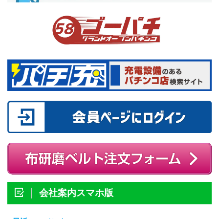
会社案内スマホ版