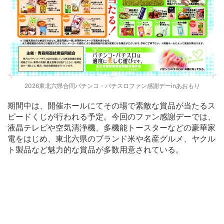
2026東北六県合同パチンコ・パチスロファン感謝デーinあおもり
期間中は、開催ホールにてその場で素敵な賞品が当たるス
ピードくじが行われる予定。今回のファン感謝デーでは、
液晶テレビや空気清浄機、多機能トースターなどの豪華家
電をはじめ、東北六県のブランド米や名産グルメ、ヤクル
ト製品など魅力的な賞品が多数用意されている。