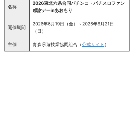
2026東北六県合同パチンコ・パチスロファン
名称
感謝デーinあおもり
2026年6月19日（金）～2026年6月21日
開催期間
（日）
主催
青森県遊技業協同組合（
公式サイト
）