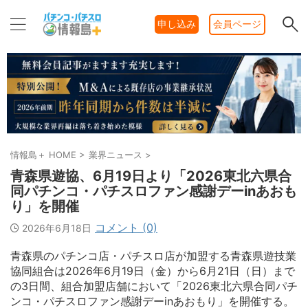
申し込み
会員ページ
情報島＋ HOME
>
業界ニュース
>
青森県遊協、6月19日より「2026東北六県合
同パチンコ・パチスロファン感謝デーinあおも
り」を開催
コメント (0)
2026年6月18日
青森県のパチンコ店・パチスロ店が加盟する青森県遊技業
協同組合は2026年6月19日（金）から6月21日（日）まで
の3日間、組合加盟店舗において「2026東北六県合同パチ
ンコ・パチスロファン感謝デーinあおもり」を開催する。