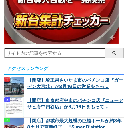
アクセスランキング
【閉店】埼玉県さいたま市のパチンコ店『ガー
デン大宮北』が8月16日の営業をもっ...
【閉店】東京都府中市のパチンコ店『ニューア
サヒ府中四谷店』が8月16日をもって...
【閉店】都城市最大規模の巨艦ホールが約3年
8カ月で営業終了、『Super D'station...