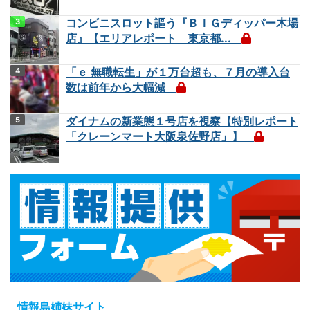
コンビニスロット謳う『ＢＩＧディッパー木場
店』【エリアレポート 東京都...
「ｅ 無職転生」が１万台超も、７月の導入台
数は前年から大幅減
ダイナムの新業態１号店を視察【特別レポート
「クレーンマート大阪泉佐野店」】
情報島姉妹サイト