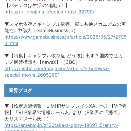
【パチンコは生活の句読点！】
https://p-johojima.jp/colum/post-32790/
▼スマホ依存とギャンブル依存、脳に共通メカニズムの可
能性…中部大（GameBusiness.jp）
https://www.gamebusiness.jp/article/2026/05/27/2705
3.html
▼【特集】ギャンブル依存症 どう抜け出す？国内ではカ
ジノ解禁構想も【newsX】（CBC）
https://hicbc.com/magazine/article/?id=newsx-
special-movie-26052601
業界ブログ
▼【検定通過情報・L MHRサンブレイクXA、他】【VIP情
報】「VI P業界の情報ルーム♪」より（P業界の『携帯』
カリスマメール氏！）
https://ameblo.jp/z130take-a-glory-1969715/entry-