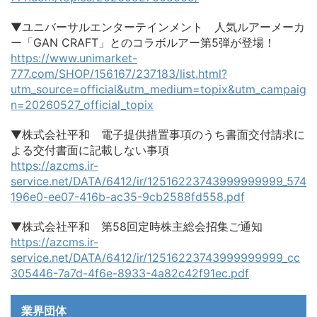
▼ユニバーサルエンターテインメント 人気ルアーメーカ
ー「GAN CRAFT」とのコラボルアー第5弾が登場！
https://www.unimarket-
777.com/SHOP/156167/237183/list.html?
utm_source=official&utm_medium=topix&utm_campaig
n=20260527_official_topix
▼株式会社平和 電子提供措置事項のうち書面交付請求に
よる交付書面に記載しない事項
https://azcms.ir-
service.net/DATA/6412/ir/12516223743999999999_574
196e0-ee07-416b-ac35-9cb2588fd558.pdf
▼株式会社平和 第58回定時株主総会招集ご通知
https://azcms.ir-
service.net/DATA/6412/ir/12516223743999999999_cc
305446-7a7d-4f6e-8933-4a82c42f91ec.pdf
業界団体