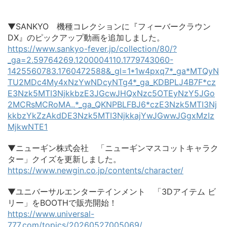
▼SANKYO 機種コレクションに『フィーバークラウン
DX』のピックアップ動画を追加しました。
https://www.sankyo-fever.jp/collection/80/?
_ga=2.59764269.1200004110.1779743060-
1425560783.1760472588&_gl=1*1w4pxq7*_ga*MTQyN
TU2MDc4My4xNzYwNDcyNTg4*_ga_KDBPLJ4B7F*cz
E3Nzk5MTI3NjkkbzE3JGcwJHQxNzc5OTEyNzY5JGo
2MCRsMCRoMA..*_ga_QKNPBLFBJ6*czE3Nzk5MTI3Nj
kkbzYkZzAkdDE3Nzk5MTI3NjkkajYwJGwwJGgxMzIz
MjkwNTE1
▼ニューギン株式会社 「ニューギンマスコットキャラク
ター」クイズを更新しました。
https://www.newgin.co.jp/contents/character/
▼ユニバーサルエンターテインメント 「3Dアイテム ビ
リー」をBOOTHで販売開始！
https://www.universal-
777.com/topics/20260527005069/