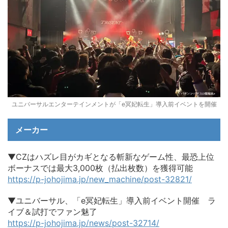
ユニバーサルエンターテインメントが「e冥妃転生」導入前イベントを開催
メーカー
▼CZはハズレ目がカギとなる斬新なゲーム性、最恐上位
ボーナスでは最大3,000枚（払出枚数）を獲得可能
https://p-johojima.jp/new_machine/post-32821/
▼ユニバーサル、「e冥妃転生」導入前イベント開催 ラ
イブ＆試打でファン魅了
https://p-johojima.jp/news/post-32714/