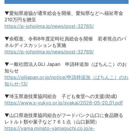
▼愛知県遊協が通常総会を開催、愛知県などへ福祉寄金
210万円を贈呈
https://p-johojima.jp/news/post-32765/
▼余暇進、令和8年度定時社員総会を開催 若者視点のパ
ネルディスカッションも実施
https://p-johojima.jp/news/post-32769/
▼一般社団法人GLI Japan 申請枠追加（ぱちんこ）のお
知らせ
https://glijapan.or.jp/notice/申請枠追加（ぱちんこ）のお
知らせ-13/
▼埼玉県遊技業協同組合 子ども食堂への支援(助成)
https://www.s-yukyo.or.jp/syakai/2026-05-20_01.pdf
▼山口県遊技業協同組合がフードバンク山口に食品贈る
レトルト類や菓子など７６１点（山口新聞）
https://yama.minato-yamaguchi.co.jp/e-