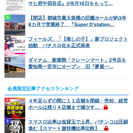
サヒ府中四谷店』が8月16日をもって...
【閉店】都城市最大規模の巨艦ホールが約3年
8カ月で営業終了、『Super D'station...
フィールズ、「【推しの子】」新プロジェクト
始動 パチスロ化を正式発表
ダイナム、新業態「クレーンマート」2号店を
愛知県一宮市にオープン 旧『夢屋一...
会員限定記事アクセスランキング
４年足らずの間に１１店舗を閉鎖・売却、経営
ホールは残り４店舗まで減少す...
スマスロ比率は低貸玉で上昇、パチンコは圧縮
進む【スマート遊技機比率比較】