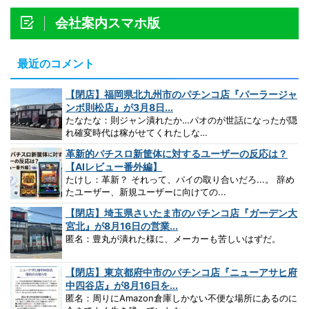
会社案内スマホ版
最近のコメント
【閉店】福岡県北九州市のパチンコ店『パーラージャ
ンボ則松店』が3月8日...
たなたな：則ジャン潰れたか…パオのが世話になったが隠
れ確変時代は稼がせてくれたしな…
革新的パチスロ新筐体に対するユーザーの反応は？
【AIレビュー番外編】
たけし：革新？ それって、パイの取り合いだろ...。 辞め
たユーザー、新規ユーザーに向けての...
【閉店】埼玉県さいたま市のパチンコ店『ガーデン大
宮北』が8月16日の営業...
匿名：豊丸が潰れた様に、メーカーも苦しいはずだ。
【閉店】東京都府中市のパチンコ店『ニューアサヒ府
中四谷店』が8月16日を...
匿名：周りにAmazon倉庫しかない不便な場所にあるのに