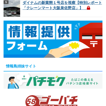
ダイナムの新業態１号店を視察【特別レポート
「クレーンマート大阪泉佐野店」】
情報島姉妹サイト