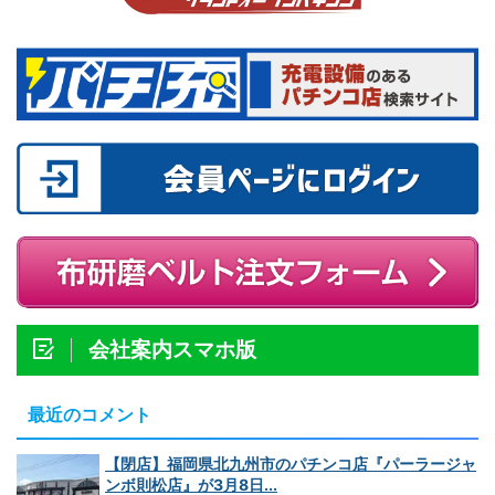
会社案内スマホ版
最近のコメント
【閉店】福岡県北九州市のパチンコ店『パーラージャ
ンボ則松店』が3月8日...