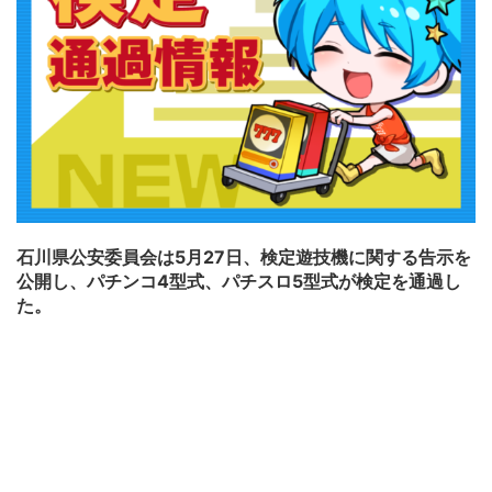
石川県公安委員会は5月27日、検定遊技機に関する告示を
公開し、パチンコ4型式、パチスロ5型式が検定を通過し
た。