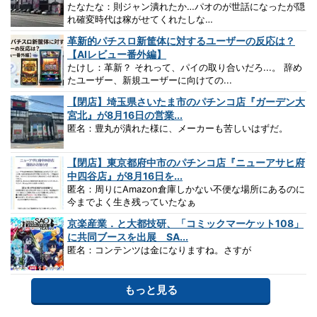
たなたな：則ジャン潰れたか…パオのが世話になったが隠
れ確変時代は稼がせてくれたしな…
革新的パチスロ新筐体に対するユーザーの反応は？
【AIレビュー番外編】
たけし：革新？ それって、パイの取り合いだろ...。 辞め
たユーザー、新規ユーザーに向けての...
【閉店】埼玉県さいたま市のパチンコ店『ガーデン大
宮北』が8月16日の営業...
匿名：豊丸が潰れた様に、メーカーも苦しいはずだ。
【閉店】東京都府中市のパチンコ店『ニューアサヒ府
中四谷店』が8月16日を...
匿名：周りにAmazon倉庫しかない不便な場所にあるのに
今までよく生き残っていたなぁ
京楽産業．と大都技研、「コミックマーケット108」
に共同ブースを出展 SA...
匿名：コンテンツは金になりますね。さすが
もっと見る