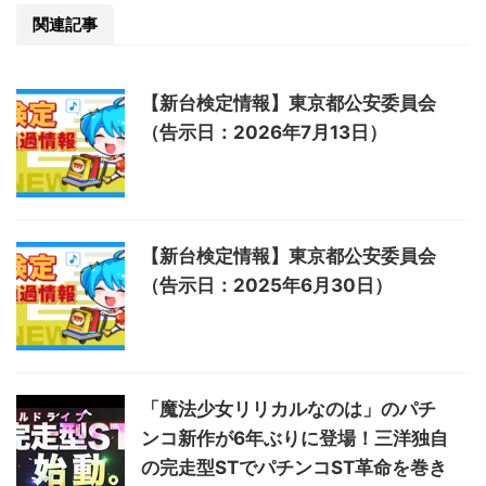
関連記事
【新台検定情報】東京都公安委員会
（告示日：2026年7月13日）
【新台検定情報】東京都公安委員会
（告示日：2025年6月30日）
「魔法少女リリカルなのは」のパチ
ンコ新作が6年ぶりに登場！三洋独自
の完走型STでパチンコST革命を巻き