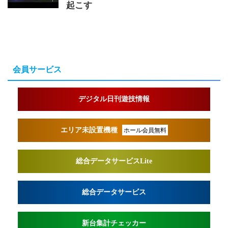
起こす
会員サービス
デジタル日刊遊技情報
エリア未設置機種
ホール会員無料
総合データサービスLite
総合データサービス
新台集計チェッカー