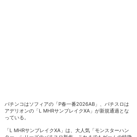
パチンコはソフィアの「P春一番2026AB」、パチスロは
アデリオンの「L MHRサンブレイクXA」が新規通過とな
っている。
「L MHRサンブレイクXA」は、大人気「モンスターハン