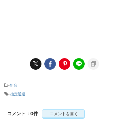
-
新台
-
検定通過
コメント：0件
コメントを書く