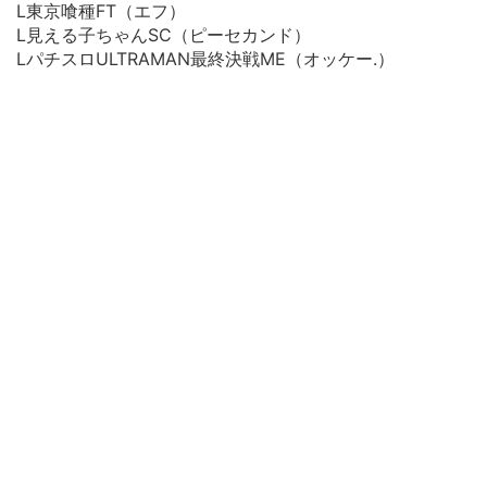
L東京喰種FT（エフ）
L見える子ちゃんSC（ピーセカンド）
LパチスロULTRAMAN最終決戦ME（オッケー.）