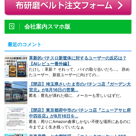
会社案内スマホ版
最近のコメント
革新的パチスロ新筐体に対するユーザーの反応は？
【AIレビュー番外編】
たけし：革新？ それって、パイの取り合いだろ...。 辞め
たユーザー、新規ユーザーに向けての...
【閉店】埼玉県さいたま市のパチンコ店『ガーデン大
宮北』が8月16日の営業...
匿名：豊丸が潰れた様に、メーカーも苦しいはずだ。
【閉店】東京都府中市のパチンコ店『ニューアサヒ府
中四谷店』が8月16日を...
匿名：周りにAmazon倉庫しかない不便な場所にあるのに
今までよく生き残っていたなぁ