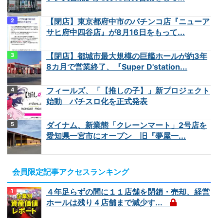
【閉店】東京都府中市のパチンコ店『ニューア
サヒ府中四谷店』が8月16日をもって...
【閉店】都城市最大規模の巨艦ホールが約3年
8カ月で営業終了、『Super D'station...
フィールズ、「【推しの子】」新プロジェクト
始動 パチスロ化を正式発表
ダイナム、新業態「クレーンマート」2号店を
愛知県一宮市にオープン 旧『夢屋一...
会員限定記事アクセスランキング
４年足らずの間に１１店舗を閉鎖・売却、経営
ホールは残り４店舗まで減少す...