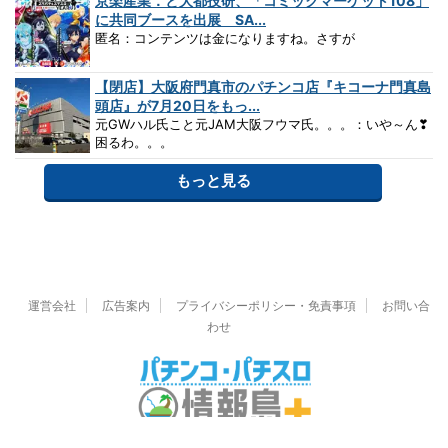
京楽産業．と大都技研、「コミックマーケット108」
に共同ブースを出展 SA...
匿名：コンテンツは金になりますね。さすが
【閉店】大阪府門真市のパチンコ店『キコーナ門真島
頭店』が7月20日をもっ...
元GWハル氏こと元JAM大阪フウマ氏。。。：いや～ん❣
困るわ。。。
もっと見る
運営会社
広告案内
プライバシーポリシー・免責事項
お問い合
わせ