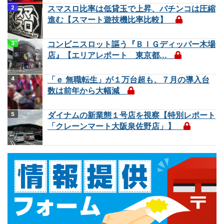
スマスロ比率は低貸玉で上昇、パチンコは圧縮
進む【スマート遊技機比率比較】
コンビニスロット謳う『ＢＩＧディッパー木場
店』【エリアレポート 東京都...
「ｅ 無職転生」が１万台超も、７月の導入台
数は前年から大幅減
ダイナムの新業態１号店を視察【特別レポート
「クレーンマート大阪泉佐野店」】