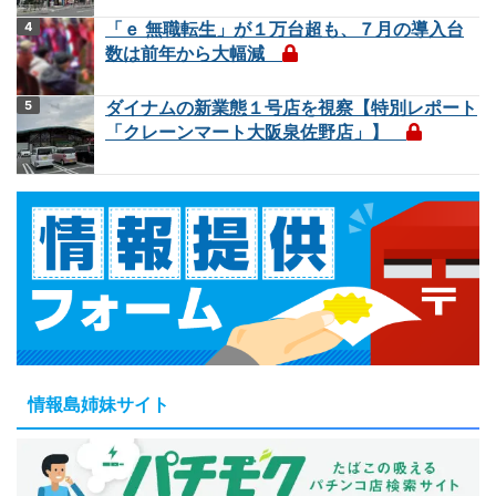
「ｅ 無職転生」が１万台超も、７月の導入台
数は前年から大幅減
ダイナムの新業態１号店を視察【特別レポート
「クレーンマート大阪泉佐野店」】
情報島姉妹サイト