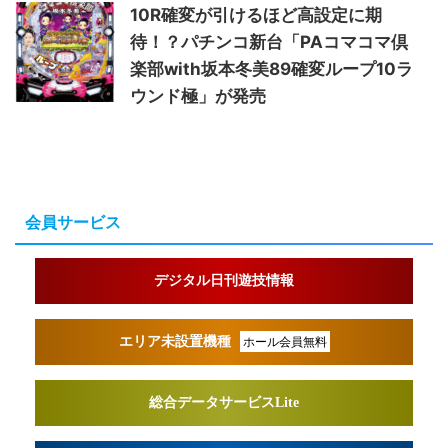
10R確変が引けるほど高設定に期
待！？パチンコ新台「PAコマコマ倶
楽部with坂本冬美89確変ループ10ラ
ウンド極」が発売
会員サービス
デジタル日刊遊技情報
エリア未設置機種
ホール会員無料
総合データサービスLite