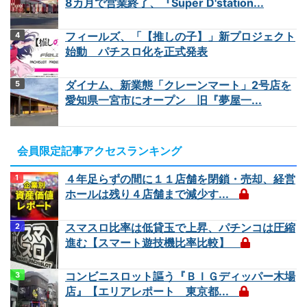
8カ月で営業終了、『Super D'station...
フィールズ、「【推しの子】」新プロジェクト
始動 パチスロ化を正式発表
ダイナム、新業態「クレーンマート」2号店を
愛知県一宮市にオープン 旧『夢屋一...
会員限定記事アクセスランキング
４年足らずの間に１１店舗を閉鎖・売却、経営
ホールは残り４店舗まで減少す...
スマスロ比率は低貸玉で上昇、パチンコは圧縮
進む【スマート遊技機比率比較】
コンビニスロット謳う『ＢＩＧディッパー木場
店』【エリアレポート 東京都...