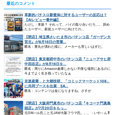
最近のコメント
革新的パチスロ新筐体に対するユーザーの反応は？
【AIレビュー番外編】
たけし：革新？ それって、パイの取り合いだろ...。 辞め
たユーザー、新規ユーザーに向けての...
【閉店】埼玉県さいたま市のパチンコ店『ガーデン大
宮北』が8月16日の営業...
匿名：豊丸が潰れた様に、メーカーも苦しいはずだ。
【閉店】東京都府中市のパチンコ店『ニューアサヒ府
中四谷店』が8月16日を...
匿名：周りにAmazon倉庫しかない不便な場所にあるのに
今までよく生き残っていたなぁ
京楽産業．と大都技研、「コミックマーケット108」
に共同ブースを出展 SA...
匿名：コンテンツは金になりますね。さすが
【閉店】大阪府門真市のパチンコ店『キコーナ門真島
頭店』が7月20日をもっ...
元GWハル氏こと元JAM大阪フウマ氏。。。：いや～ん❣