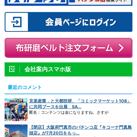
会社案内スマホ版
最近のコメント
京楽産業．と大都技研、「コミックマーケット108」
に共同ブースを出展 SA...
匿名：コンテンツは金になりますね。さすが
【閉店】大阪府門真市のパチンコ店『キコーナ門真島
頭店』が7月20日をもっ...