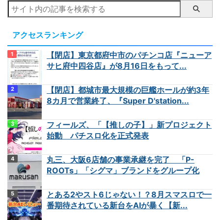
アクセスランキング
【閉店】東京都府中市のパチンコ店『ニューア
サヒ府中四谷店』が8月16日をもって...
【閉店】都城市最大規模の巨艦ホールが約3年
8カ月で営業終了、『Super D'station...
フィールズ、「【推しの子】」新プロジェクト
始動 パチスロ化を正式発表
丸三、大阪6店舗の事業承継を完了 「P-
ROOTs」「シグマ」ブランドをグループ化
とある2やスト6じゃない！？8月スマスロで一
番期待されている新台をAIが暴く【新...