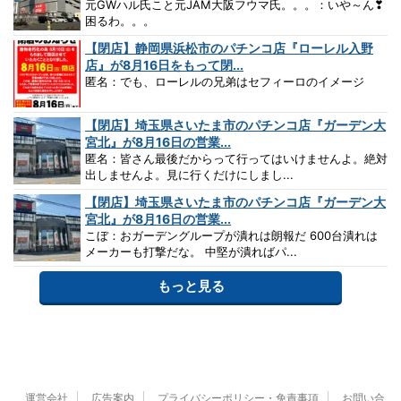
元GWハル氏こと元JAM大阪フウマ氏。。。：いや～ん❣
困るわ。。。
【閉店】静岡県浜松市のパチンコ店『ローレル入野
店』が8月16日をもって閉...
匿名：でも、ローレルの兄弟はセフィーロのイメージ
【閉店】埼玉県さいたま市のパチンコ店『ガーデン大
宮北』が8月16日の営業...
匿名：皆さん最後だからって行ってはいけませんよ。絶対
出しませんよ。見に行くだけにしまし...
【閉店】埼玉県さいたま市のパチンコ店『ガーデン大
宮北』が8月16日の営業...
こぼ：おガーデングループが潰れは朗報だ 600台潰れは
メーカーも打撃だな。 中堅が潰ればパ...
もっと見る
運営会社
広告案内
プライバシーポリシー・免責事項
お問い合