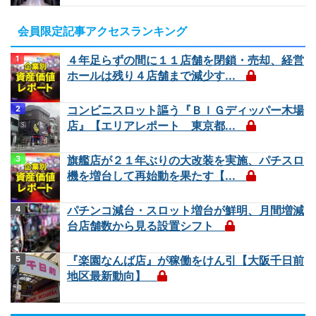
会員限定記事アクセスランキング
４年足らずの間に１１店舗を閉鎖・売却、経営
ホールは残り４店舗まで減少す...
コンビニスロット謳う『ＢＩＧディッパー木場
店』【エリアレポート 東京都...
旗艦店が２１年ぶりの大改装を実施、パチスロ
機を増台して再始動を果たす【...
パチンコ減台・スロット増台が鮮明、月間増減
台店舗数から見る設置シフト
『楽園なんば店』が稼働をけん引【大阪千日前
地区最新動向】