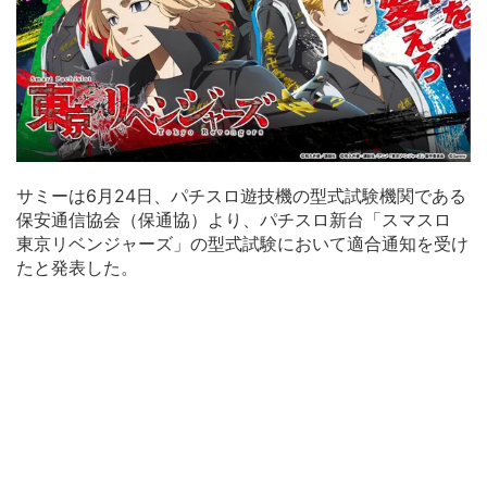
サミーは6月24日、パチスロ遊技機の型式試験機関である
保安通信協会（保通協）より、パチスロ新台「スマスロ
東京リベンジャーズ」の型式試験において適合通知を受け
たと発表した。