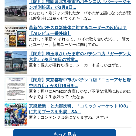
【閉店】福岡県北九州市のパチンコ店『パーラージャ
ンボ則松店』が3月8日...
たなたな：則ジャン潰れたか…パオのが世話になったが隠
れ確変時代は稼がせてくれたしな…
革新的パチスロ新筐体に対するユーザーの反応は？
【AIレビュー番外編】
たけし：革新？ それって、パイの取り合いだろ...。 辞め
たユーザー、新規ユーザーに向けての...
【閉店】埼玉県さいたま市のパチンコ店『ガーデン大
宮北』が8月16日の営業...
匿名：豊丸が潰れた様に、メーカーも苦しいはずだ。
【閉店】東京都府中市のパチンコ店『ニューアサヒ府
中四谷店』が8月16日を...
匿名：周りにAmazon倉庫しかない不便な場所にあるのに
今までよく生き残っていたなぁ
京楽産業．と大都技研、「コミックマーケット108」
に共同ブースを出展 SA...
匿名：コンテンツは金になりますね。さすが
もっと見る