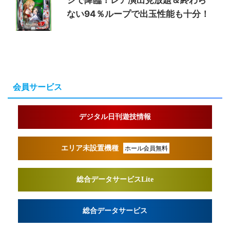
ない94％ループで出玉性能も十分！
会員サービス
デジタル日刊遊技情報
エリア未設置機種
ホール会員無料
総合データサービスLite
総合データサービス