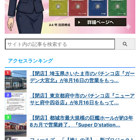
アクセスランキング
【閉店】埼玉県さいたま市のパチンコ店『ガー
デン大宮北』が8月16日の営業をもっ...
【閉店】東京都府中市のパチンコ店『ニューア
サヒ府中四谷店』が8月16日をもって...
【閉店】都城市最大規模の巨艦ホールが約3年
8カ月で営業終了、『Super D'station...
フィールズ、「【推しの子】」新プロジェクト