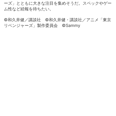
ーズ」とともに大きな注目を集めそうだ。スペックやゲー
ム性など続報を待ちたい。
©和久井健／講談社 ©和久井健・講談社／アニメ「東京
リベンジャーズ」製作委員会 ©Sammy