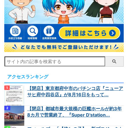
アクセスランキング
【閉店】東京都府中市のパチンコ店『ニューア
サヒ府中四谷店』が8月16日をもって...
【閉店】都城市最大規模の巨艦ホールが約3年
8カ月で営業終了、『Super D'station...