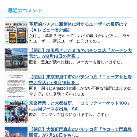
最近のコメント
革新的パチスロ新筐体に対するユーザーの反応は？
【AIレビュー番外編】
たけし：革新？ それって、パイの取り合いだろ...。 辞め
たユーザー、新規ユーザーに向けての...
【閉店】埼玉県さいたま市のパチンコ店『ガーデン大
宮北』が8月16日の営業...
匿名：豊丸が潰れた様に、メーカーも苦しいはずだ。
【閉店】東京都府中市のパチンコ店『ニューアサヒ府
中四谷店』が8月16日を...
匿名：周りにAmazon倉庫しかない不便な場所にあるのに
今までよく生き残っていたなぁ
京楽産業．と大都技研、「コミックマーケット108」
に共同ブースを出展 SA...
匿名：コンテンツは金になりますね。さすが
【閉店】大阪府門真市のパチンコ店『キコーナ門真島
頭店』が7月20日をもっ...