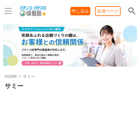
申し込み
会員ページ
HOME
>
サミー
サミー