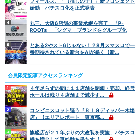
フィールズ、「【推しの子】」新プロジェクト
始動 パチスロ化を正式発表
丸三、大阪6店舗の事業承継を完了 「P-
ROOTs」「シグマ」ブランドをグループ化
とある2やスト6じゃない！？8月スマスロで一
番期待されている新台をAIが暴く【新...
会員限定記事アクセスランキング
４年足らずの間に１１店舗を閉鎖・売却、経営
ホールは残り４店舗まで減少す...
コンビニスロット謳う『ＢＩＧディッパー木場
店』【エリアレポート 東京都...
旗艦店が２１年ぶりの大改装を実施、パチスロ
機を増台して再始動を果たす【...