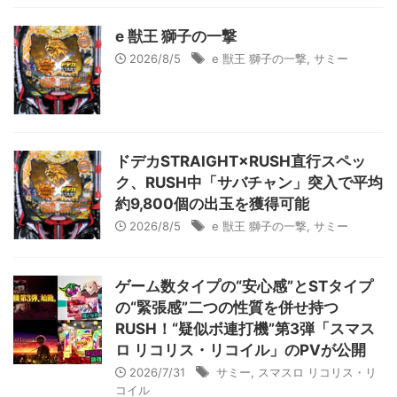
e 獣王 獅子の一撃
2026/8/5
e 獣王 獅子の一撃
,
サミー
ドデカSTRAIGHT×RUSH直行スペッ
ク、RUSH中「サバチャン」突入で平均
約9,800個の出玉を獲得可能
2026/8/5
e 獣王 獅子の一撃
,
サミー
ゲーム数タイプの“安心感”とSTタイプ
の“緊張感”二つの性質を併せ持つ
RUSH！“疑似ボ連打機”第3弾「スマス
ロ リコリス・リコイル」のPVが公開
2026/7/31
サミー
,
スマスロ リコリス・リ
コイル