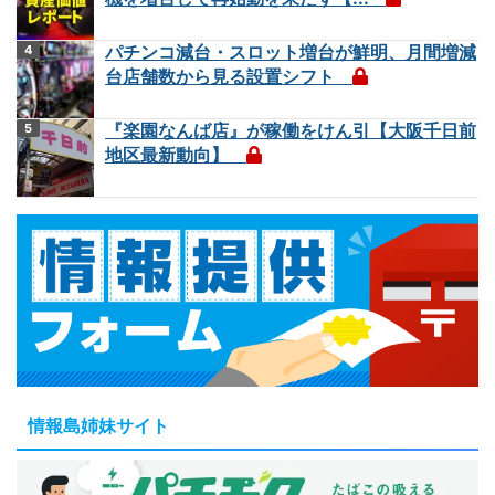
パチンコ減台・スロット増台が鮮明、月間増減
台店舗数から見る設置シフト
『楽園なんば店』が稼働をけん引【大阪千日前
地区最新動向】
情報島姉妹サイト