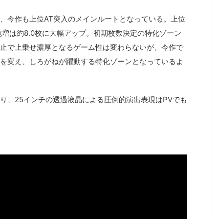
、今作も上位AT突入のメインルートとなっている。上位
純増は約8.0枚に大幅アップ。初期枚数決定の特化ゾーン
止で上乗せ濃厚となるゲーム性は変わらないが、今作で
を変え、しろがねが躍動する特化ゾーンとなっているよ
り、25インチの透過液晶による圧倒的演出表現はPVでも