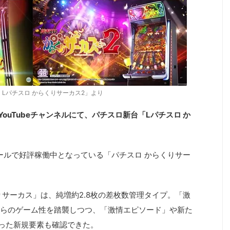
】Lパチスロ からくりサーカス2」より
・YouTubeチャンネルにて、パチスロ新台「Lパチスロ か
ホールで好評稼働中となっている「パチスロ からくりサー
りサーカス」は、純増約2.8枚の差枚数管理タイプ。「激
らのゲーム性を踏襲しつつ、「激情エピソード」や新た
といった新規要素も確認できた。