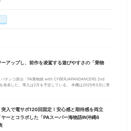
く
ワーアップし、前作を凌駕する遊びやすさの「乗物
コ新台「PA乗物娘 with CYBERJAPANDANCERS 2nd
」の発売を発表した。導入は2月を予定している。 本機は2025年5月に導
突入で電サポ120回固定！安心感と期待感を両立
ヤーとコラボした「PAスーパー海物語IN沖縄6
表