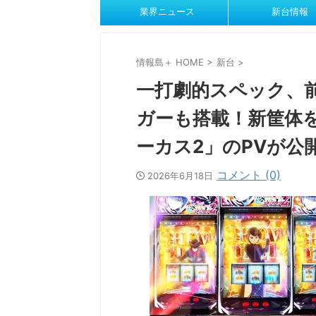
業界ニュース
新台情報
情報島＋ HOME
>
新台
>
一打劇的スペック、
ガーも搭載！新筐体を
ーカス2」のPVが公
コメント (0)
2026年6月18日