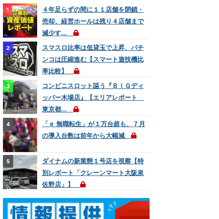
４年足らずの間に１１店舗を閉鎖・
売却、経営ホールは残り４店舗まで
減少す...
スマスロ比率は低貸玉で上昇、パチ
ンコは圧縮進む【スマート遊技機比
率比較】
コンビニスロット謳う『ＢＩＧディ
ッパー木場店』【エリアレポート
東京都...
「ｅ 無職転生」が１万台超も、７月
の導入台数は前年から大幅減
ダイナムの新業態１号店を視察【特
別レポート「クレーンマート大阪泉
佐野店」】