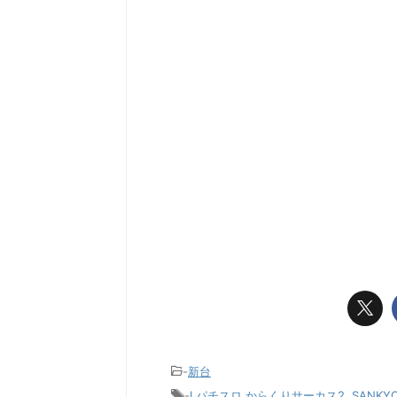
-
新台
-
Lパチスロ からくりサーカス2
,
SANKY