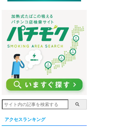
アクセスランキング