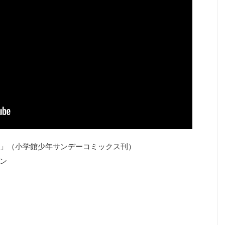
」（小学館少年サンデーコミックス刊）
ン