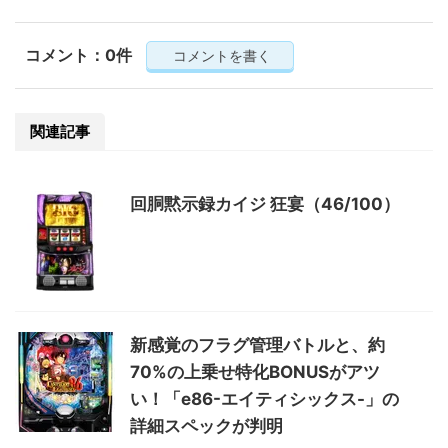
コメント：0件
コメントを書く
関連記事
回胴黙示録カイジ 狂宴（46/100）
新感覚のフラグ管理バトルと、約
70%の上乗せ特化BONUSがアツ
い！「e86-エイティシックス-」の
詳細スペックが判明