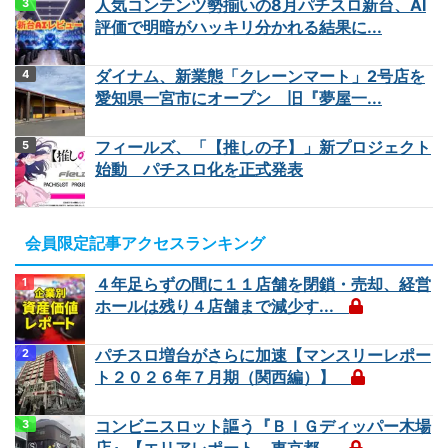
人気コンテンツ勢揃いの8月パチスロ新台、AI
評価で明暗がハッキリ分かれる結果に...
ダイナム、新業態「クレーンマート」2号店を
愛知県一宮市にオープン 旧『夢屋一...
フィールズ、「【推しの子】」新プロジェクト
始動 パチスロ化を正式発表
会員限定記事アクセスランキング
４年足らずの間に１１店舗を閉鎖・売却、経営
ホールは残り４店舗まで減少す...
パチスロ増台がさらに加速【マンスリーレポー
ト２０２６年７月期（関西編）】
コンビニスロット謳う『ＢＩＧディッパー木場