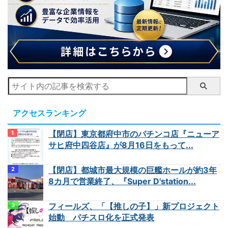
アクセスランキング
【閉店】東京都府中市のパチンコ店『ニューア
サヒ府中四谷店』が8月16日をもって...
【閉店】都城市最大規模の巨艦ホールが約3年
8カ月で営業終了、『Super D'station...
フィールズ、「【推しの子】」新プロジェクト
始動 パチスロ化を正式発表