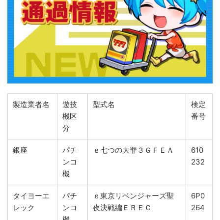
製造業者名
遊技
型式名
検定
機区
番号
分
銀座
パチ
ｅ七つの大罪３ＧＦＥＡ
610
ンコ
232
機
タイヨーエ
パチ
ｅ東京リベンジャーズ聖
6P0
レック
ンコ
夜決戦編ＥＲＥＣ
264
機