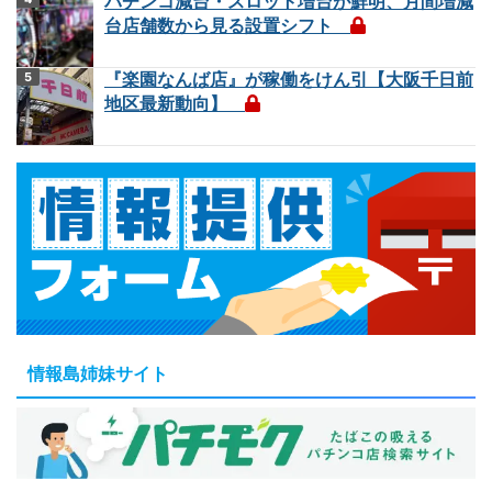
パチンコ減台・スロット増台が鮮明、月間増減
台店舗数から見る設置シフト
『楽園なんば店』が稼働をけん引【大阪千日前
地区最新動向】
情報島姉妹サイト