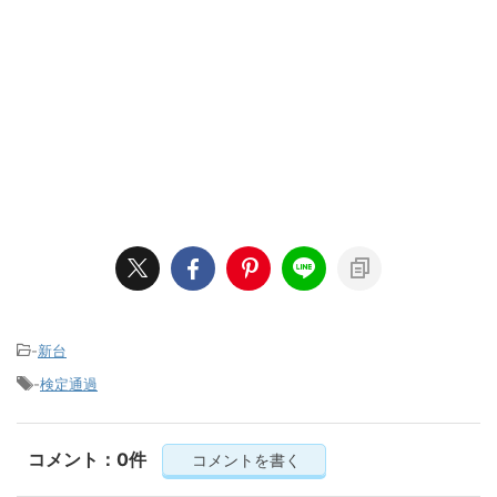
-
新台
-
検定通過
コメント：0件
コメントを書く