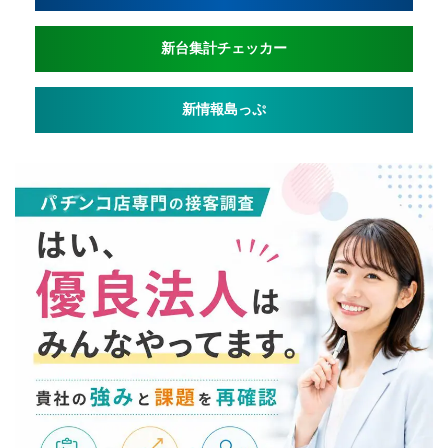
新台集計チェッカー
新情報島っぷ