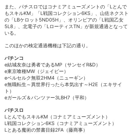
また、パチスロではコナミアミューズメントの「Lとんで
もスキルKM」「L戦国コレクション6KS」、山佐ネクスト
の「LBケロット5ND05H」、オリンピアの「L戦国乙女
5L8」、北電子の「LローティスTN」が新規通過となって
いる。
このほかの検定通過機種は下記の通り。
パチンコ
e結城友奈は勇者であるMP（サンセイR&D）
e東京喰種MW（ジェイビー）
eベルセルク無双2HM4（ニューギン）
e無職転生～異世界行ったら本気出す～H2E（エキサイ
ト）
eガールズ＆パンツァー3LBH7（平和）
パチスロ
LとんでもスキルKM（コナミアミューズメント）
L戦国コレクション6KS（コナミアミューズメント）
Lとある魔術の禁書目録2FA（藤商事）