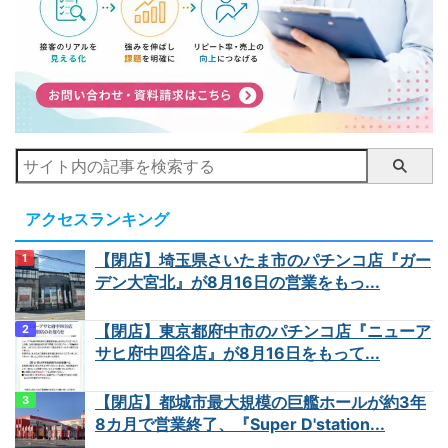
アクセスランキング
【閉店】埼玉県さいたま市のパチンコ店『ガー
デン大宮北』が8月16日の営業をもっ...
【閉店】東京都府中市のパチンコ店『ニューア
サヒ府中四谷店』が8月16日をもって...
【閉店】都城市最大規模の巨艦ホールが約3年
8カ月で営業終了、『Super D'station...