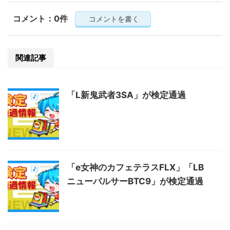
コメント：0件
コメントを書く
関連記事
「L新鬼武者3SA」が検定通過
「e女神のカフェテラスFLX」「LB
ニューパルサーBTC9」が検定通過