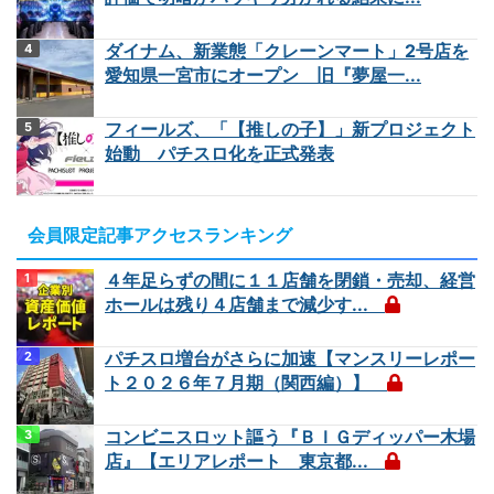
ダイナム、新業態「クレーンマート」2号店を
愛知県一宮市にオープン 旧『夢屋一...
フィールズ、「【推しの子】」新プロジェクト
始動 パチスロ化を正式発表
会員限定記事アクセスランキング
４年足らずの間に１１店舗を閉鎖・売却、経営
ホールは残り４店舗まで減少す...
パチスロ増台がさらに加速【マンスリーレポー
ト２０２６年７月期（関西編）】
コンビニスロット謳う『ＢＩＧディッパー木場
店』【エリアレポート 東京都...