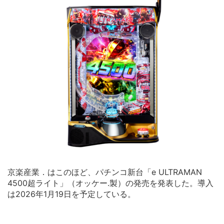
京楽産業．はこのほど、パチンコ新台「e ULTRAMAN
4500超ライト」（オッケー.製）の発売を発表した。導入
は2026年1月19日を予定している。