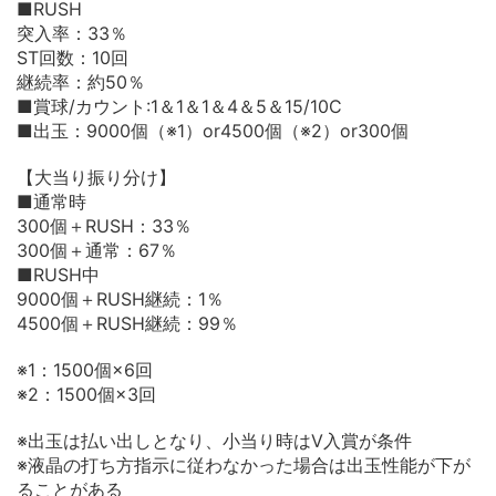
■RUSH
突入率：33％
ST回数：10回
継続率：約50％
■賞球/カウント:1＆1＆1＆4＆5＆15/10C
■出玉：9000個（※1）or4500個（※2）or300個
【大当り振り分け】
■通常時
300個＋RUSH：33％
300個＋通常：67％
■RUSH中
9000個＋RUSH継続：1％
4500個＋RUSH継続：99％
※1：1500個×6回
※2：1500個×3回
※出玉は払い出しとなり、小当り時はV入賞が条件
※液晶の打ち方指示に従わなかった場合は出玉性能が下が
ることがある