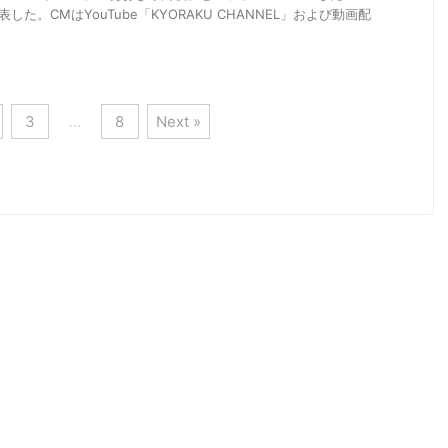
た。CMはYouTube「KYORAKU CHANNEL」および動画配
3
…
8
Next »