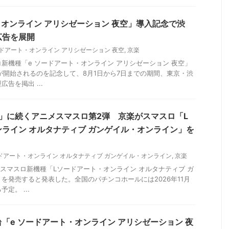
・オンライン アリシゼーション 夜空」導入記念で渋
広告を展開
ードアート・オンライン アリシゼーション 夜空
,
京楽
新機種「e ソードアート・オンライン アリシゼーション 夜空」
が開始されるのを記念して、8月1日から7日までの期間、東京・渋
告を掲出 ...
」に続くアニメスマスロ第2弾 京楽がスマスロ「L
ライン オルタナティブ ガンゲイル・オンライン」を
ドアート・オンライン オルタナティブ ガンゲイル・オンライン
,
京楽
、スマスロ新機種「Lソードアート・オンライン オルタナティブ ガ
を発売すると発表した。全国のパチンコホールには2026年11月
定。 ...
「e ソードアート・オンライン アリシゼーション 夜