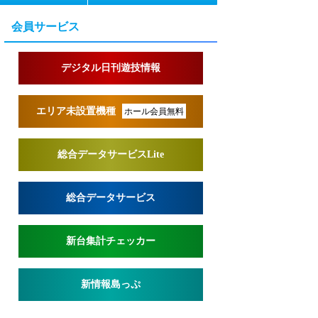
会員サービス
デジタル日刊遊技情報
エリア未設置機種
ホール会員無料
総合データサービスLite
総合データサービス
新台集計チェッカー
新情報島っぷ