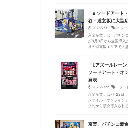
「e ソードアート
谷・道玄坂に大型
2026/7/31
e ソ
京楽産業．は、パチンコ
が8月3日から全国導入
谷の道玄坂エリアで大型広
「Lアズールレーン
ソードアート・オン
発表
2026/7/22
Lソー
京楽産業．は7月22日
ンゲイル・オンライン」
上旬から順次導入される予
京楽、パチンコ新台