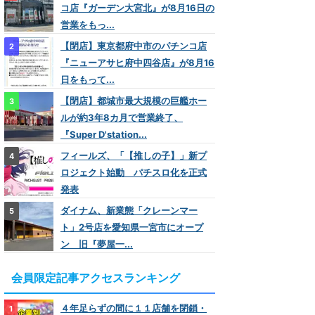
コ店『ガーデン大宮北』が8月16日の
営業をもっ...
【閉店】東京都府中市のパチンコ店
『ニューアサヒ府中四谷店』が8月16
日をもって...
【閉店】都城市最大規模の巨艦ホー
ルが約3年8カ月で営業終了、
『Super D'station...
フィールズ、「【推しの子】」新プ
ロジェクト始動 パチスロ化を正式
発表
ダイナム、新業態「クレーンマー
ト」2号店を愛知県一宮市にオープ
ン 旧『夢屋一...
会員限定記事アクセスランキング
４年足らずの間に１１店舗を閉鎖・