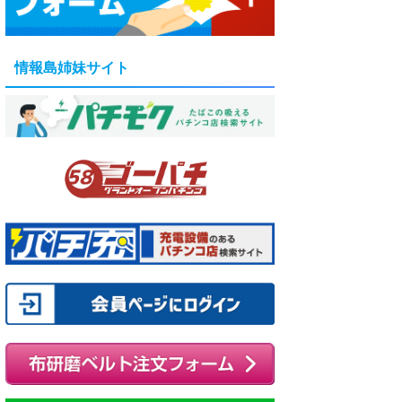
情報島姉妹サイト