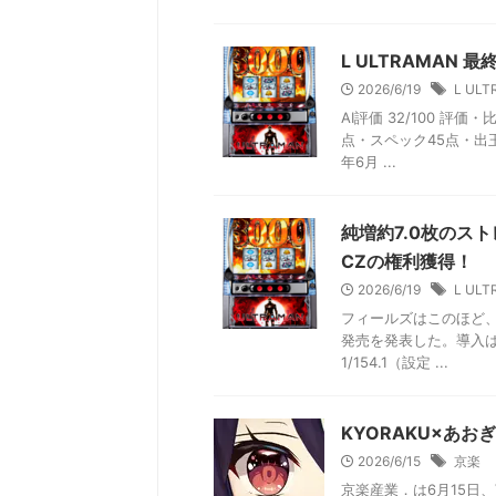
L ULTRAMAN 最
2026/6/19
L UL
AI評価 32/100 評価
点・スペック45点・出玉
年6月 ...
純増約7.0枚のス
CZの権利獲得！
2026/6/19
L UL
フィールズはこのほど、
発売を発表した。導入は7
1/154.1（設定 ...
KYORAKU×あお
2026/6/15
京楽
京楽産業．は6月15日