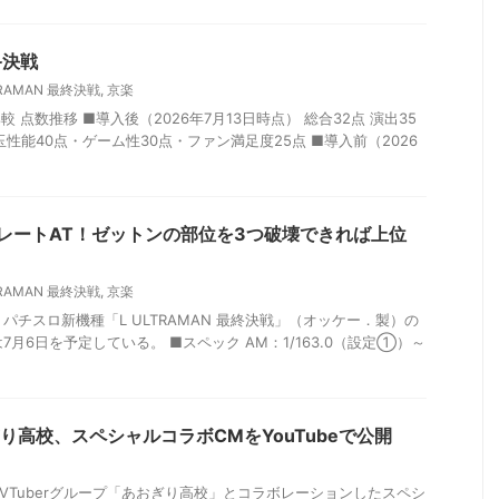
終決戦
TRAMAN 最終決戦
,
京楽
・比較 点数推移 ■導入後（2026年7月13日時点） 総合32点 演出35
性能40点・ゲーム性30点・ファン満足度25点 ■導入前（2026
トレートAT！ゼットンの部位を3つ破壊できれば上位
TRAMAN 最終決戦
,
京楽
パチスロ新機種「L ULTRAMAN 最終決戦」（オッケー．製）の
月6日を予定している。 ■スペック AM：1/163.0（設定①）～
ぎり高校、スペシャルコラボCMをYouTubeで公開
、VTuberグループ「あおぎり高校」とコラボレーションしたスペシ