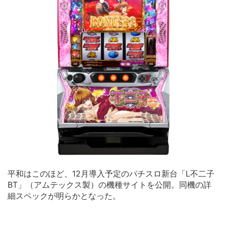
平和はこのほど、12月導入予定のパチスロ新台「L不二子
BT」（アムテックス製）の機種サイトを公開。同機の詳
細スペックが明らかとなった。