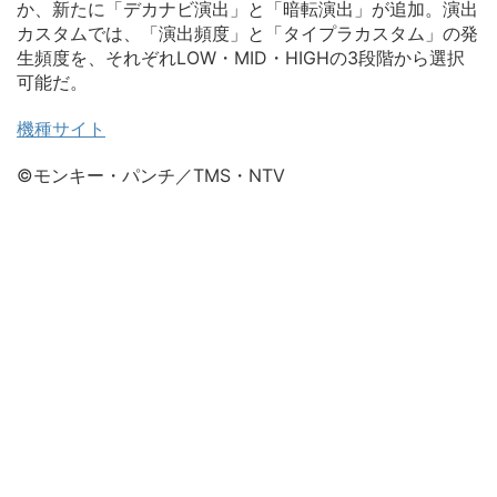
か、新たに「デカナビ演出」と「暗転演出」が追加。演出
カスタムでは、「演出頻度」と「タイプラカスタム」の発
生頻度を、それぞれLOW・MID・HIGHの3段階から選択
可能だ。
機種サイト
©モンキー・パンチ／TMS・NTV