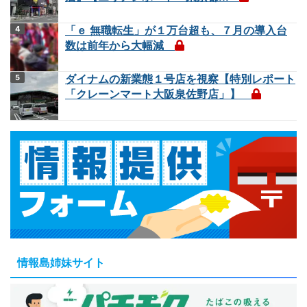
「ｅ 無職転生」が１万台超も、７月の導入台
数は前年から大幅減
ダイナムの新業態１号店を視察【特別レポート
「クレーンマート大阪泉佐野店」】
情報島姉妹サイト