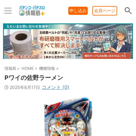
申し込み
会員ページ
情報島＋ HOME
>
機種情報
>
Pワイの佐野ラーメン
コメント (0)
2025年6月17日