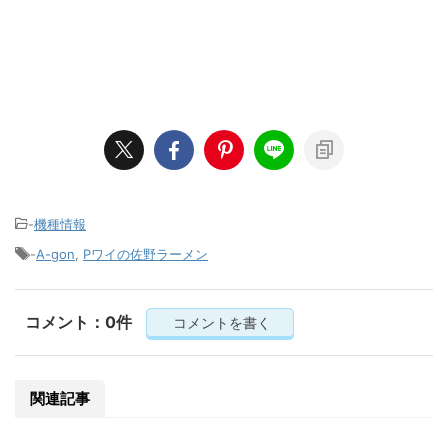
-
機種情報
-
A-gon
,
Pワイの佐野ラーメン
コメント：0件
コメントを書く
関連記事