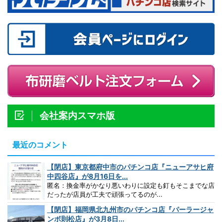
会社案内スマホ版
最近のコメント
【閉店】東京都府中市のパチンコ店『ニューアサヒ府
中四谷店』が8月16日を...
匿名：換金率がかなり悪いわりに設定も釘もそこまでな店
だったが店員が工夫で頑張ってるのが...
【閉店】福岡県北九州市のパチンコ店『パーラージャ
ンボ則松店』が3月8日...