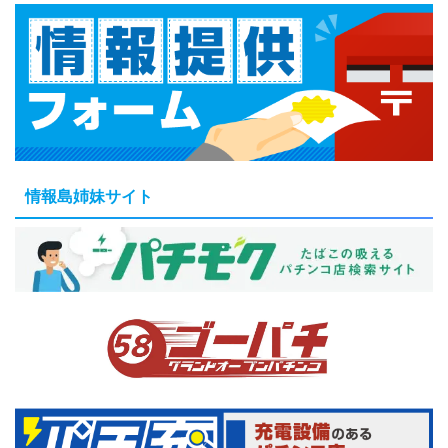
情報島姉妹サイト