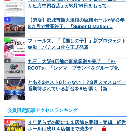
サヒ府中四谷店』が8月16日をもって...
【閉店】都城市最大規模の巨艦ホールが約3年
8カ月で営業終了、『Super D'station...
フィールズ、「【推しの子】」新プロジェクト
始動 パチスロ化を正式発表
丸三、大阪6店舗の事業承継を完了 「P-
ROOTs」「シグマ」ブランドをグループ化
とある2やスト6じゃない！？8月スマスロで一
番期待されている新台をAIが暴く【新...
会員限定記事アクセスランキング
４年足らずの間に１１店舗を閉鎖・売却、経営
ホールは残り４店舗まで減少す...