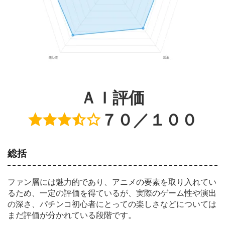
ＡＩ評価
７０／１００
総括
ファン層には魅力的であり、アニメの要素を取り入れてい
るため、一定の評価を得ているが、実際のゲーム性や演出
の深さ、パチンコ初心者にとっての楽しさなどについては
まだ評価が分かれている段階です。