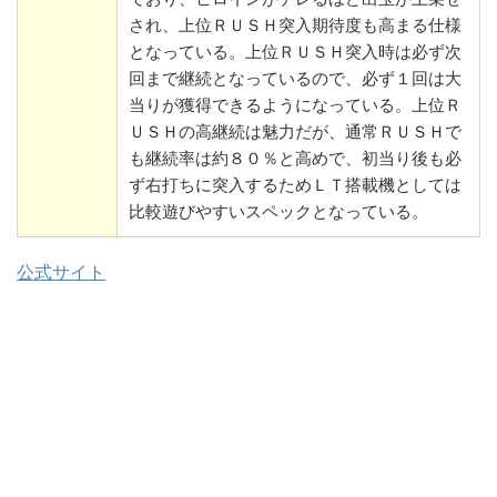
され、上位ＲＵＳＨ突入期待度も高まる仕様
となっている。上位ＲＵＳＨ突入時は必ず次
回まで継続となっているので、必ず１回は大
当りが獲得できるようになっている。上位Ｒ
ＵＳＨの高継続は魅力だが、通常ＲＵＳＨで
も継続率は約８０％と高めで、初当り後も必
ず右打ちに突入するためＬＴ搭載機としては
比較遊びやすいスペックとなっている。
公式サイト