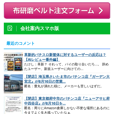
会社案内スマホ版
最近のコメント
革新的パチスロ新筐体に対するユーザーの反応は？
【AIレビュー番外編】
たけし：革新？ それって、パイの取り合いだろ...。 辞め
たユーザー、新規ユーザーに向けての...
【閉店】埼玉県さいたま市のパチンコ店『ガーデン大
宮北』が8月16日の営業...
匿名：豊丸が潰れた様に、メーカーも苦しいはずだ。
【閉店】東京都府中市のパチンコ店『ニューアサヒ府
中四谷店』が8月16日を...
匿名：周りにAmazon倉庫しかない不便な場所にあるのに
今までよく生き残っていたなぁ