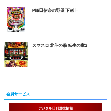
P織田信奈の野望 下剋上
スマスロ 北斗の拳 転生の章2
会員サービス
デジタル日刊遊技情報