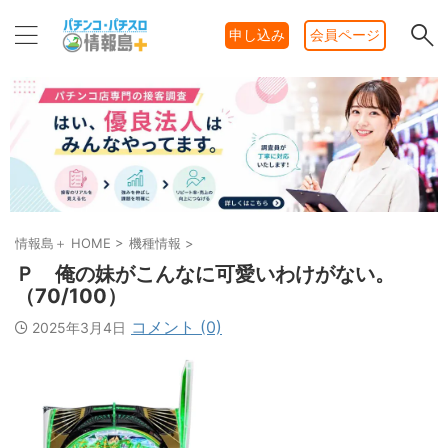
申し込み
会員ページ
情報島＋ HOME
>
機種情報
>
Ｐ 俺の妹がこんなに可愛いわけがない。
（70/100）
コメント (0)
2025年3月4日