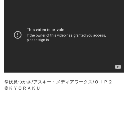
©伏見つかさ/アスキー・メディアワークス/ＯＩＰ２
©ＫＹＯＲＡＫＵ