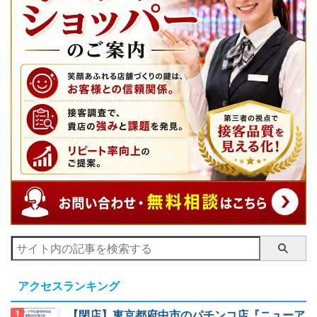
アクセスランキング
【閉店】東京都府中市のパチンコ店『ニューア