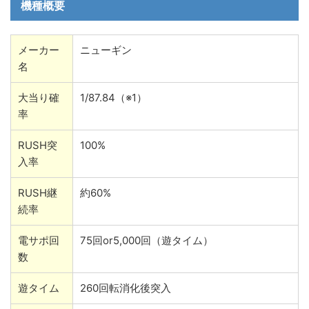
機種概要
メーカー
ニューギン
名
大当り確
1/87.84（※1）
率
RUSH突
100%
入率
RUSH継
約60%
続率
電サポ回
75回or5,000回（遊タイム）
数
遊タイム
260回転消化後突入