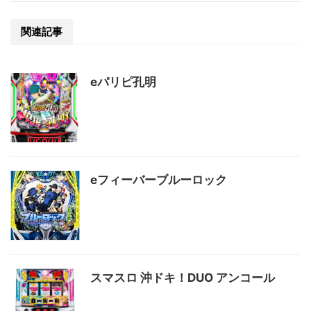
関連記事
eパリピ孔明
eフィーバーブルーロック
スマスロ 沖ドキ！DUO アンコール