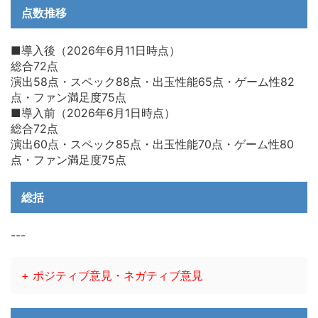
点数推移
■導入後（2026年6月11日時点）
総合72点
演出58点・スペック88点・出玉性能65点・ゲーム性82
点・ファン満足度75点
■導入前（2026年6月1日時点）
総合72点
演出60点・スペック85点・出玉性能70点・ゲーム性80
点・ファン満足度75点
総括
---
+ ポジティブ意見・ネガティブ意見