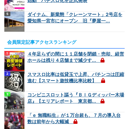
始動 パチスロ化を正式発表
ダイナム、新業態「クレーンマート」2号店を
愛知県一宮市にオープン 旧『夢屋一...
会員限定記事アクセスランキング
４年足らずの間に１１店舗を閉鎖・売却、経営
ホールは残り４店舗まで減少す...
スマスロ比率は低貸玉で上昇、パチンコは圧縮
進む【スマート遊技機比率比較】
コンビニスロット謳う『ＢＩＧディッパー木場
店』【エリアレポート 東京都...
「ｅ 無職転生」が１万台超も、７月の導入台
数は前年から大幅減