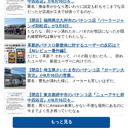
中四谷店』が8月16日を...
匿名：換金率がかなり悪いわりに設定も釘もそこまでな店
だったが店員が工夫で頑張ってるのが...
【閉店】福岡県北九州市のパチンコ店『パーラージャ
ンボ則松店』が3月8日...
たなたな：則ジャン潰れたか…パオのが世話になったが隠
れ確変時代は稼がせてくれたしな…
革新的パチスロ新筐体に対するユーザーの反応は？
【AIレビュー番外編】
たけし：革新？ それって、パイの取り合いだろ...。 辞め
たユーザー、新規ユーザーに向けての...
【閉店】埼玉県さいたま市のパチンコ店『ガーデン大
宮北』が8月16日の営業...
匿名：豊丸が潰れた様に、メーカーも苦しいはずだ。
【閉店】東京都府中市のパチンコ店『ニューアサヒ府
中四谷店』が8月16日を...
匿名：周りにAmazon倉庫しかない不便な場所にあるのに
今までよく生き残っていたなぁ
もっと見る