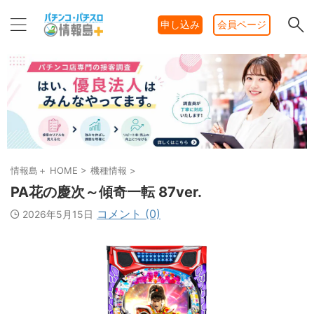
申し込み
会員ページ
情報島＋ HOME
>
機種情報
>
PA花の慶次～傾奇一転 87ver.
コメント (0)
2026年5月15日