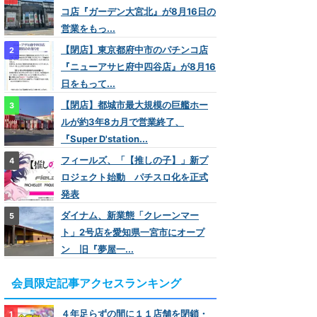
コ店『ガーデン大宮北』が8月16日の
営業をもっ...
【閉店】東京都府中市のパチンコ店
『ニューアサヒ府中四谷店』が8月16
日をもって...
【閉店】都城市最大規模の巨艦ホー
ルが約3年8カ月で営業終了、
『Super D'station...
フィールズ、「【推しの子】」新プ
ロジェクト始動 パチスロ化を正式
発表
ダイナム、新業態「クレーンマー
ト」2号店を愛知県一宮市にオープ
ン 旧『夢屋一...
会員限定記事アクセスランキング
４年足らずの間に１１店舗を閉鎖・