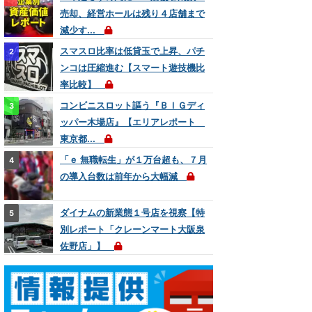
売却、経営ホールは残り４店舗まで
減少す...
スマスロ比率は低貸玉で上昇、パチ
ンコは圧縮進む【スマート遊技機比
率比較】
コンビニスロット謳う『ＢＩＧディ
ッパー木場店』【エリアレポート
東京都...
「ｅ 無職転生」が１万台超も、７月
の導入台数は前年から大幅減
ダイナムの新業態１号店を視察【特
別レポート「クレーンマート大阪泉
佐野店」】