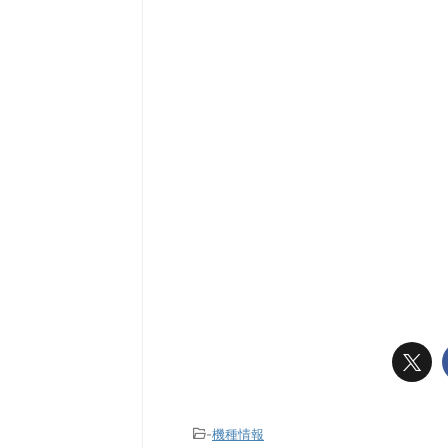
-
機種情報