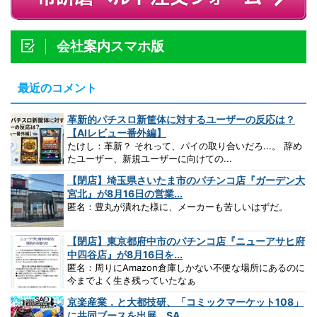
会社案内スマホ版
最近のコメント
革新的パチスロ新筐体に対するユーザーの反応は？
【AIレビュー番外編】
たけし：革新？ それって、パイの取り合いだろ...。 辞め
たユーザー、新規ユーザーに向けての...
【閉店】埼玉県さいたま市のパチンコ店『ガーデン大
宮北』が8月16日の営業...
匿名：豊丸が潰れた様に、メーカーも苦しいはずだ。
【閉店】東京都府中市のパチンコ店『ニューアサヒ府
中四谷店』が8月16日を...
匿名：周りにAmazon倉庫しかない不便な場所にあるのに
今までよく生き残っていたなぁ
京楽産業．と大都技研、「コミックマーケット108」
に共同ブースを出展 SA...