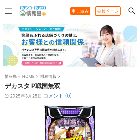
申し込み
会員ページ
情報島＋ HOME
>
機種情報
>
デカスタ P戦国無双
コメント (0)
2025年3月28日