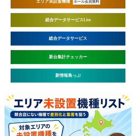
エリア未設置機種
ホール会員無料
総合データサービスLite
総合データサービス
新台集計チェッカー
新情報島っぷ