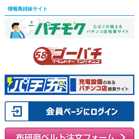
情報島姉妹サイト