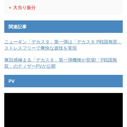
+ 大当り振分
関連記事
ニューギン「デカスタ」第一弾は「デカスタ P戦国無双」
ストレスフリーで爽快な遊技を実現
爽回感極まる「デカスタ」第一弾機種が登場!「P戦国無
双」のティザーPVが公開
PV