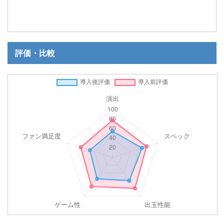
評価・比較