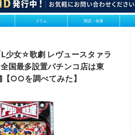
コラム
閉店・休業
「L少女☆歌劇 レヴュースタァラ
T-」、全国最多設置パチンコ店は東
舗【○○を調べてみた】