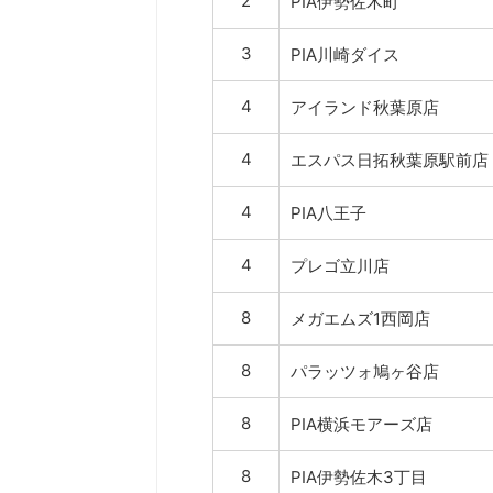
2
PIA伊勢佐木町
3
PIA川崎ダイス
4
アイランド秋葉原店
4
エスパス日拓秋葉原駅前店
4
PIA八王子
4
プレゴ立川店
8
メガエムズ1西岡店
8
パラッツォ鳩ヶ谷店
8
PIA横浜モアーズ店
8
PIA伊勢佐木3丁目