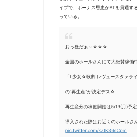
イプで、ボーナス恩恵がATを貫通す
っている。
おっ昼だぁ～☆☆☆
全国のホールさんにて大絶賛稼働
「L少女☆歌劇 レヴュースタァライト 
の"再生産"が決定デス☆
再生産分の稼働開始は5/19(月)予
導入された際はお近くのホールさ
pic.twitter.com/kZtK36sCpm