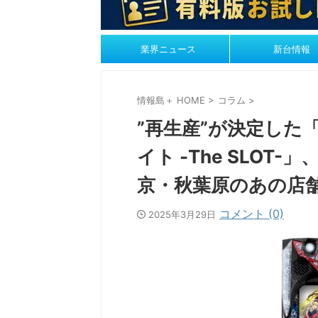
業界ニュース
新台情報
情報島＋ HOME
>
コラム
>
”再生産”が決定した
イト -The SLO
京・秋葉原のあの店
コメント (0)
2025年3月29日