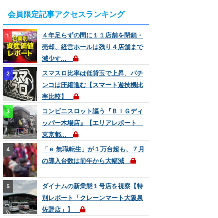
会員限定記事アクセスランキング
４年足らずの間に１１店舗を閉鎖・
売却、経営ホールは残り４店舗まで
減少す...
スマスロ比率は低貸玉で上昇、パチ
ンコは圧縮進む【スマート遊技機比
率比較】
コンビニスロット謳う『ＢＩＧディ
ッパー木場店』【エリアレポート
東京都...
「ｅ 無職転生」が１万台超も、７月
の導入台数は前年から大幅減
設置台数
ダイナムの新業態１号店を視察【特
14
別レポート「クレーンマート大阪泉
佐野店」】