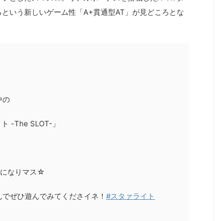
るという新しいゲーム性「A+貫通型AT」が見どころとな
中の
-The SLOT-」
定になりマス☆
んでぜひ遊んでみてくださイネ！
#スタァライト