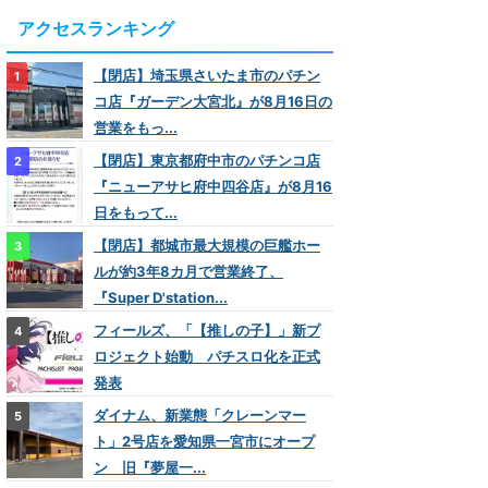
アクセスランキング
【閉店】埼玉県さいたま市のパチン
コ店『ガーデン大宮北』が8月16日の
営業をもっ...
【閉店】東京都府中市のパチンコ店
『ニューアサヒ府中四谷店』が8月16
日をもって...
【閉店】都城市最大規模の巨艦ホー
ルが約3年8カ月で営業終了、
『Super D'station...
フィールズ、「【推しの子】」新プ
ロジェクト始動 パチスロ化を正式
発表
ダイナム、新業態「クレーンマー
ト」2号店を愛知県一宮市にオープ
ン 旧『夢屋一...