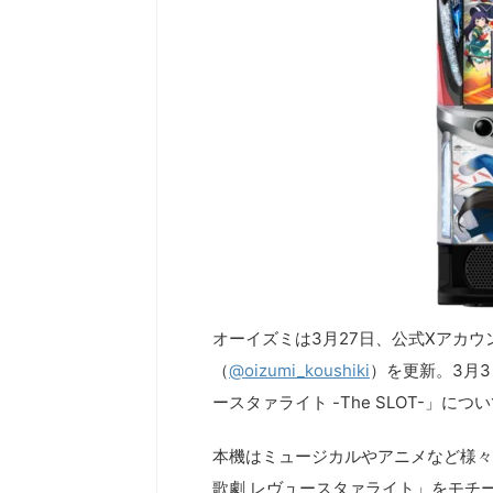
オーイズミは3月27日、公式Xアカウ
（
@oizumi_koushiki
）を更新。3月
ースタァライト -The SLOT-」
本機はミュージカルやアニメなど様
歌劇 レヴュースタァライト」をモチ