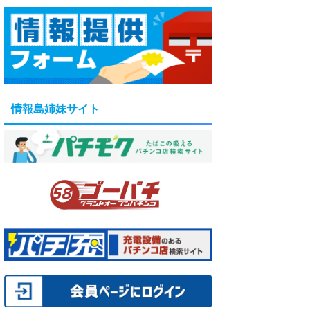
4F
12
8
6
6
情報島姉妹サイト
6
6
5
5
5
5