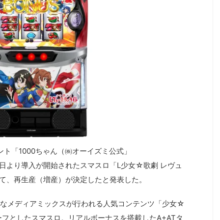
ント「1000ちゃん（㈱オーイズミ公式」
3日より導入が開始されたスマスロ「L少女☆歌劇 レヴュ
について、再生産（増産）が決定したと発表した。
々なメディアミックスが行われる人気コンテンツ「少女☆
ーフとしたスマスロ。リアルボーナスを搭載したA+ATタ