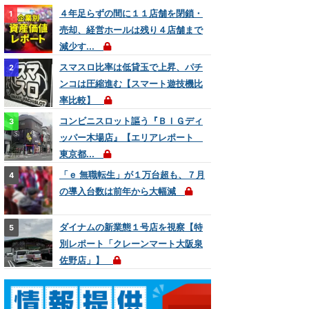
４年足らずの間に１１店舗を閉鎖・
売却、経営ホールは残り４店舗まで
減少す...
スマスロ比率は低貸玉で上昇、パチ
ンコは圧縮進む【スマート遊技機比
率比較】
コンビニスロット謳う『ＢＩＧディ
ッパー木場店』【エリアレポート
東京都...
「ｅ 無職転生」が１万台超も、７月
の導入台数は前年から大幅減
ダイナムの新業態１号店を視察【特
別レポート「クレーンマート大阪泉
佐野店」】