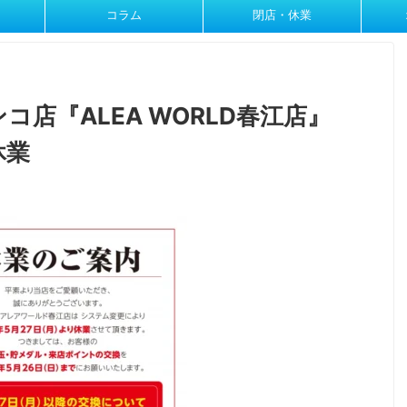
コラム
閉店・休業
店『ALEA WORLD春江店』
休業