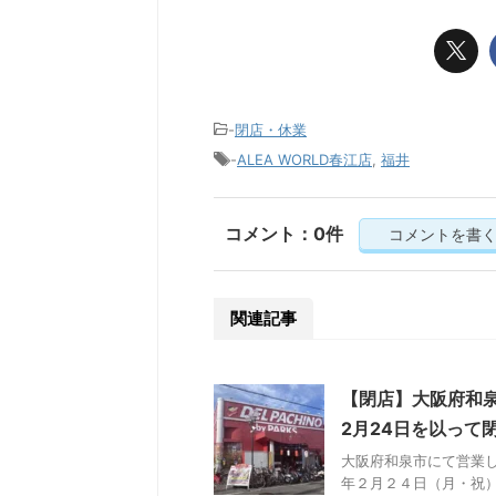
-
閉店・休業
-
ALEA WORLD春江店
,
福井
コメント：0件
コメントを書
関連記事
【閉店】大阪府和
2月24日を以って
大阪府和泉市にて営業
年２月２４日（月・祝