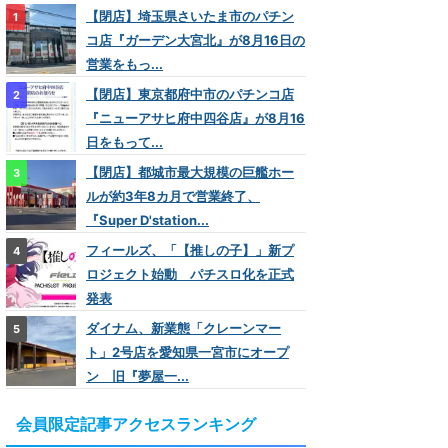
【閉店】埼玉県さいたま市のパチン
コ店『ガーデン大宮北』が8月16日の
営業をもっ...
【閉店】東京都府中市のパチンコ店
『ニューアサヒ府中四谷店』が8月16
日をもって...
【閉店】都城市最大規模の巨艦ホー
ルが約3年8カ月で営業終了、
『Super D'station...
フィールズ、「【推しの子】」新プ
ロジェクト始動 パチスロ化を正式
発表
ダイナム、新業態「クレーンマー
ト」2号店を愛知県一宮市にオープ
ン 旧『夢屋一...
会員限定記事アクセスランキング