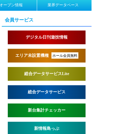
オープン情報
業界データベース
会員サービス
デジタル日刊遊技情報
エリア未設置機種
ホール会員無料
総合データサービスLite
総合データサービス
新台集計チェッカー
新情報島っぷ