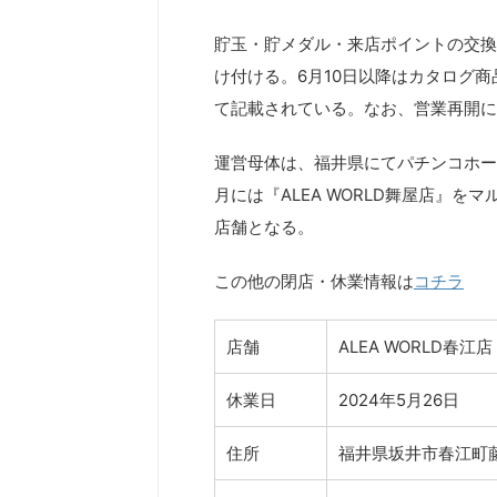
貯玉・貯メダル・来店ポイントの交換
け付ける。6月10日以降はカタログ
て記載されている。なお、営業再開に
運営母体は、福井県にてパチンコホー
月には『ALEA WORLD舞屋店』
店舗となる。
この他の閉店・休業情報は
コチラ
店舗
ALEA WORLD春江店
休業日
2024年5月26日
住所
福井県坂井市春江町