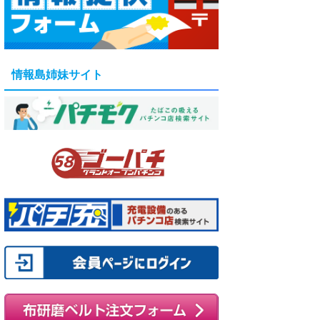
情報島姉妹サイト