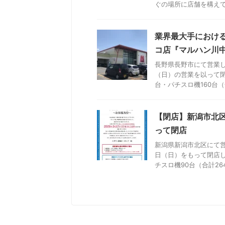
ぐの場所に店舗を構えてお
業界最大手におけ
コ店『マルハン川中
長野県長野市にて営業し
（日）の営業を以って閉
台・パチスロ機160台（合計
【閉店】新潟市北区
って閉店
新潟県新潟市北区にて営
日（日）をもって閉店し
チスロ機90台（合計264台