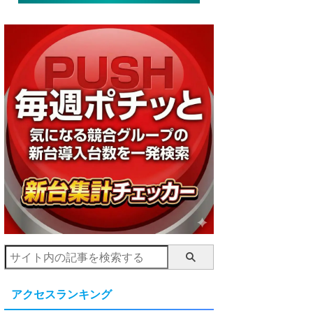
アクセスランキング