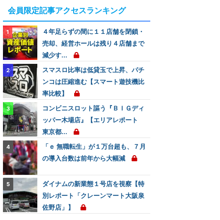
会員限定記事アクセスランキング
４年足らずの間に１１店舗を閉鎖・
売却、経営ホールは残り４店舗まで
減少す...
スマスロ比率は低貸玉で上昇、パチ
ンコは圧縮進む【スマート遊技機比
率比較】
コンビニスロット謳う『ＢＩＧディ
ッパー木場店』【エリアレポート
東京都...
「ｅ 無職転生」が１万台超も、７月
の導入台数は前年から大幅減
ダイナムの新業態１号店を視察【特
別レポート「クレーンマート大阪泉
佐野店」】