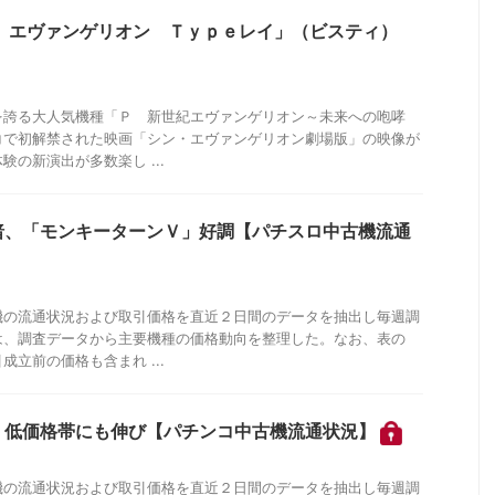
・ エヴァンゲリオン Ｔｙｐｅレイ」（ビスティ）
を誇る大人気機種「Ｐ 新世紀エヴァンゲリオン～未来への咆哮
コで初解禁された映画「シン・エヴァンゲリオン劇場版」の映像が
の新演出が多数楽し ...
暗、「モンキーターンＶ」好調【パチスロ中古機流通
機の流通状況および取引価格を直近２日間のデータを抽出し毎週調
は、調査データから主要機種の価格動向を整理した。なお、表の
立前の価格も含まれ ...
、低価格帯にも伸び【パチンコ中古機流通状況】
機の流通状況および取引価格を直近２日間のデータを抽出し毎週調