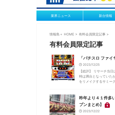
業界ニュース
新台情報
情報島＋ HOME
>
有料会員限定記事
>
有料会員限定記事
「パチスロ ファイ
2023/12/25
【総評】 リサーチ当
時は満台となっていた
をリメイクするサミークラ
昨年より４１件多
プンまとめ】
2023/12/22