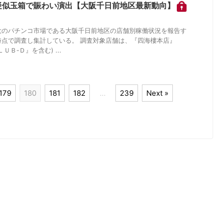
疑似玉箱で賑わい演出【大阪千日前地区最新動向】
大のパチンコ市場である大阪千日前地区の店舗別稼働状況を報告す
時点で調査し集計している。 調査対象店舗は、『四海樓本店』
Ｂ‐Ｄ』を含む) ...
179
180
181
182
…
239
Next »