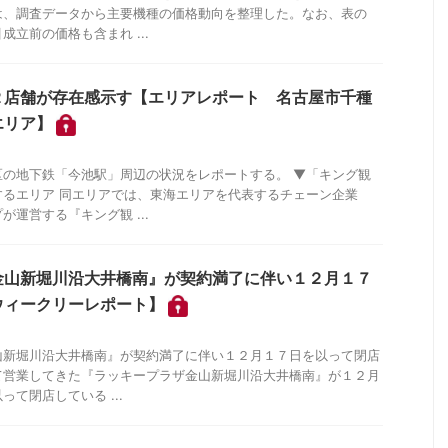
は、調査データから主要機種の価格動向を整理した。なお、表の
立前の価格も含まれ ...
２店舗が存在感示す【エリアレポート 名古屋市千種
エリア】
区の地下鉄「今池駅」周辺の状況をレポートする。 ▼「キング観
するエリア 同エリアでは、東海エリアを代表するチェーン企業
運営する『キング観 ...
金山新堀川沿大井橋南』が契約満了に伴い１２月１７
ウィークリーレポート】
山新堀川沿大井橋南』が契約満了に伴い１２月１７日を以って閉店
て営業してきた『ラッキープラザ金山新堀川沿大井橋南』が１２月
て閉店している ...