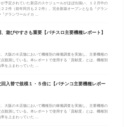
ンが予定されていた新店のスケジュールがほぼ出揃い、１２月中の
は２２件（前年同月も２２件）。完全新築オープンとなる『グラン
グランワールドカ ...
調、遊びやすさも重要【パチスロ主要機種レポート】
に、大阪の８店舗において機種別の稼働調査を実施し、主要機種の
定点観測している。本レポートで使用する「貢献度」とは、機種別
を上まわっていた ...
次回入替で規模１・５倍に【パチンコ主要機種レポー
に、大阪の８店舗において機種別の稼働調査を実施し、主要機種の
定点観測している。本レポートで使用する「貢献度」とは、機種別
を上まわっていた ...