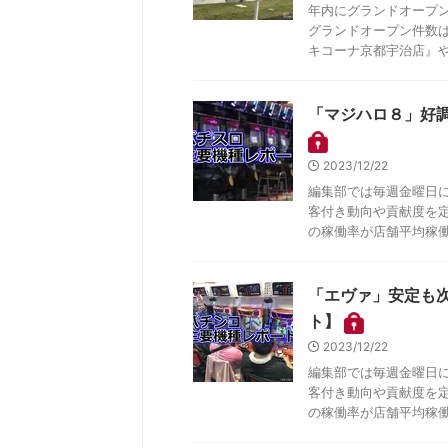
年内にグランドオープ
グランドオープン件数
キコーナ京都宇治店』や『
「マジハロ８」好
2023/12/22
編集部では毎週金曜日
客付き動向や貢献度を
の稼働率が店舗平均稼働率
「エヴァ」安定も
ト】
2023/12/22
編集部では毎週金曜日
客付き動向や貢献度を
の稼働率が店舗平均稼働率