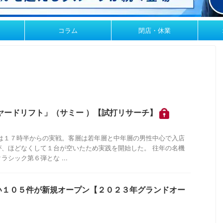
コラム
閉店・休業
ヤードリフト」（サミー ）【試打リサーチ】
日は１７時半からの実戦。客層は若年層と中年層の男性中心で入店
が、ほどなくして１台が空いたため実践を開始した。 往年の名機
シック第６弾とな ...
い１０５件が新規オープン【２０２３年グランドオー