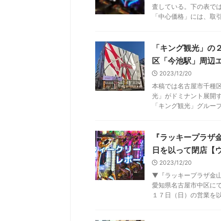
査している。下の表で
「中心価格」には、取引成
「キング観光」の
区「今池駅」周辺
2023/12/20
本稿では名古屋市千種
光」がドミナント展開
「キング観光」グループが
『ラッキープラザ
日を以って閉店【
2023/12/20
▼『ラッキープラザ金
愛知県名古屋市中区に
１７日（日）の営業を以っ