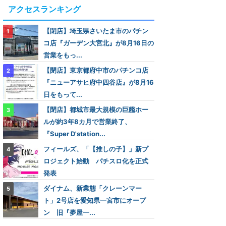
アクセスランキング
【閉店】埼玉県さいたま市のパチン
コ店『ガーデン大宮北』が8月16日の
営業をもっ...
【閉店】東京都府中市のパチンコ店
『ニューアサヒ府中四谷店』が8月16
日をもって...
【閉店】都城市最大規模の巨艦ホー
ルが約3年8カ月で営業終了、
『Super D'station...
フィールズ、「【推しの子】」新プ
ロジェクト始動 パチスロ化を正式
発表
ダイナム、新業態「クレーンマー
ト」2号店を愛知県一宮市にオープ
ン 旧『夢屋一...