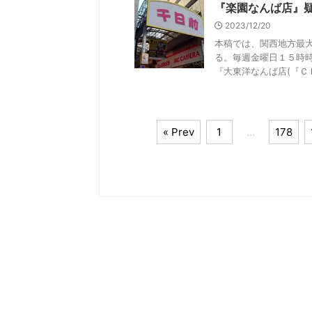
『楽園なんば店』
2023/12/20
本稿では、関西地方最
る。毎週金曜日１５時
『大東洋なんば店(『ＣＬＵ
« Prev
1
…
178