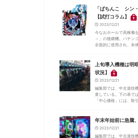
「ぱちんこ シン
【試打コラム】
2023/12/21
今なおホールで高稼働
～」の後継機。パチン
全面的に使用され、未体験
上旬導入機種は明
状況】
2023/12/21
編集部では、中古遊技
査している。下の表で
「中心価格」には、取引成
年末年始前に急騰
2023/12/21
編集部では、中古遊技