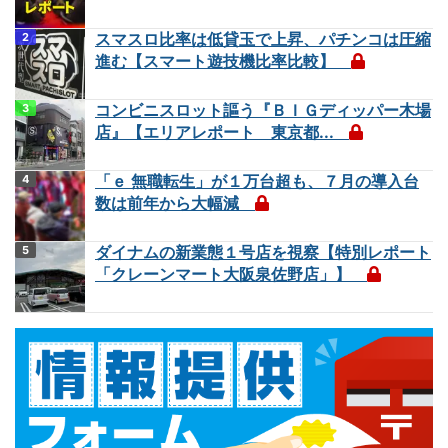
スマスロ比率は低貸玉で上昇、パチンコは圧縮
進む【スマート遊技機比率比較】
コンビニスロット謳う『ＢＩＧディッパー木場
店』【エリアレポート 東京都...
「ｅ 無職転生」が１万台超も、７月の導入台
数は前年から大幅減
ダイナムの新業態１号店を視察【特別レポート
「クレーンマート大阪泉佐野店」】