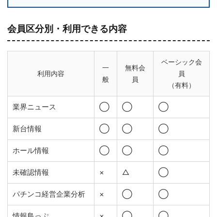
会員区分別・利用できる内容
ベーシック会
一
無料会
利用内容
員
般
員
（有料）
業界ニュース
◯
◯
◯
新台情報
◯
◯
◯
ホール情報
◯
◯
◯
未確認情報
×
△
◯
パチンコ経営企業分析
×
◯
◯
情報島っぷ
×
◯
◯