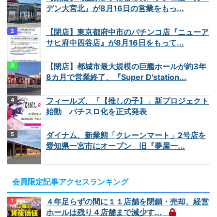
デン大宮北』が8月16日の営業をもっ...
【閉店】東京都府中市のパチンコ店『ニューア
サヒ府中四谷店』が8月16日をもって...
【閉店】都城市最大規模の巨艦ホールが約3年
8カ月で営業終了、『Super D'station...
フィールズ、「【推しの子】」新プロジェクト
始動 パチスロ化を正式発表
ダイナム、新業態「クレーンマート」2号店を
愛知県一宮市にオープン 旧『夢屋一...
会員限定記事アクセスランキング
４年足らずの間に１１店舗を閉鎖・売却、経営
ホールは残り４店舗まで減少す...