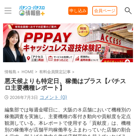
申し込み
会員ページ
情報島＋ HOME
>
有料会員限定記事
>
悪天候よりも特定日、稼働はプラス【パチス
ロ主要機種レポート】
コメント (0)
2026年7月3日
編集部では毎週金曜日に、大阪の８店舗において機種別の
稼働調査を実施し、主要機種の客付き動向や貢献度を定点
観測している。本レポートで使用する「貢献度」は、機種
別の稼働率が店舗平均稼働率を上まわっていた店舗の割合