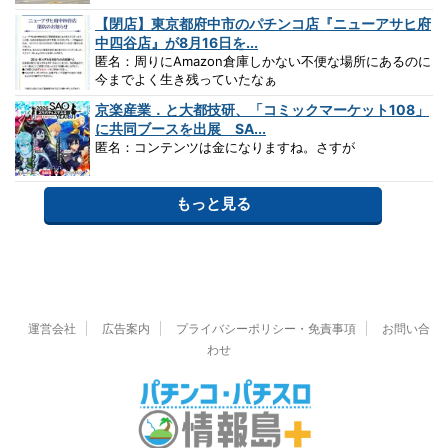
【閉店】東京都府中市のパチンコ店『ニューアサヒ府
中四谷店』が8月16日を...
匿名：周りにAmazon倉庫しかない不便な場所にあるのに
今までよく生き残っていたなぁ
京楽産業．と大都技研、「コミックマーケット108」
に共同ブースを出展 SA...
匿名：コンテンツは金になりますね。さすが
もっと見る
運営会社
広告案内
プライバシーポリシー・免責事項
お問い合
わせ