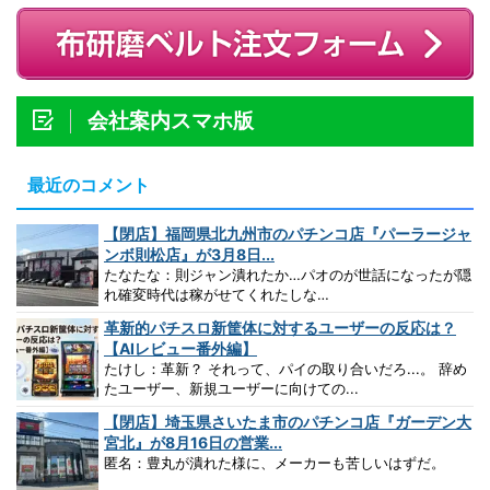
会社案内スマホ版
最近のコメント
【閉店】福岡県北九州市のパチンコ店『パーラージャ
ンボ則松店』が3月8日...
たなたな：則ジャン潰れたか…パオのが世話になったが隠
れ確変時代は稼がせてくれたしな…
革新的パチスロ新筐体に対するユーザーの反応は？
【AIレビュー番外編】
たけし：革新？ それって、パイの取り合いだろ...。 辞め
たユーザー、新規ユーザーに向けての...
【閉店】埼玉県さいたま市のパチンコ店『ガーデン大
宮北』が8月16日の営業...
匿名：豊丸が潰れた様に、メーカーも苦しいはずだ。