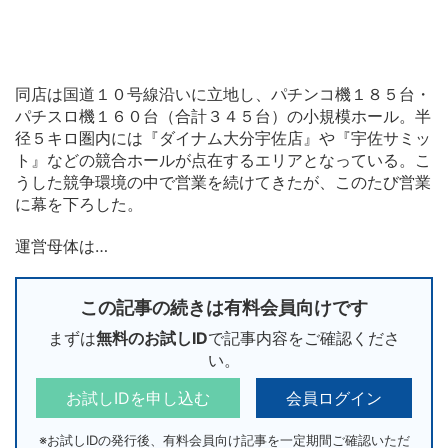
同店は国道１０号線沿いに立地し、パチンコ機１８５台・
パチスロ機１６０台（合計３４５台）の小規模ホール。半
径５キロ圏内には『ダイナム大分宇佐店』や『宇佐サミッ
ト』などの競合ホールが点在するエリアとなっている。こ
うした競争環境の中で営業を続けてきたが、このたび営業
に幕を下ろした。
運営母体は…
この記事の続きは有料会員向けです
まずは
無料のお試しID
で記事内容をご確認くださ
い。
お試しIDを申し込む
会員ログイン
※お試しIDの発行後、有料会員向け記事を一定期間ご確認いただ