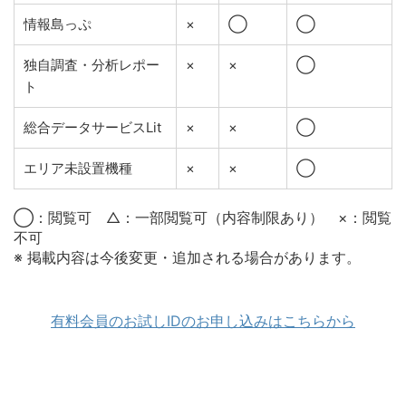
情報島っぷ
×
◯
◯
独自調査・分析レポー
×
×
◯
ト
総合データサービスLit
×
×
◯
エリア未設置機種
×
×
◯
◯：閲覧可 △：一部閲覧可（内容制限あり） ×：閲覧
不可
※ 掲載内容は今後変更・追加される場合があります。
有料会員のお試しIDのお申し込みはこちらから