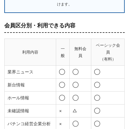
けます。
会員区分別・利用できる内容
ベーシック会
一
無料会
利用内容
員
般
員
（有料）
業界ニュース
◯
◯
◯
新台情報
◯
◯
◯
ホール情報
◯
◯
◯
未確認情報
×
△
◯
パチンコ経営企業分析
×
◯
◯