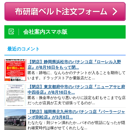
会社案内スマホ版
最近のコメント
【閉店】静岡県浜松市のパチンコ店『ローレル入野
店』が8月16日をもって閉...
匿名：跡地に、なんらかのテナントが入ることを期待して
います。ドラッグストアか量販店だと...
【閉店】東京都府中市のパチンコ店『ニューアサヒ府
中四谷店』が8月16日を...
匿名：換金率がかなり悪いわりに設定も釘もそこまでな店
だったが店員が工夫で頑張ってるのが...
【閉店】福岡県北九州市のパチンコ店『パーラージャ
ンボ則松店』が3月8日...
たなたな：則ジャン潰れたか…パオのが世話になったが隠
れ確変時代は稼がせてくれたしな…