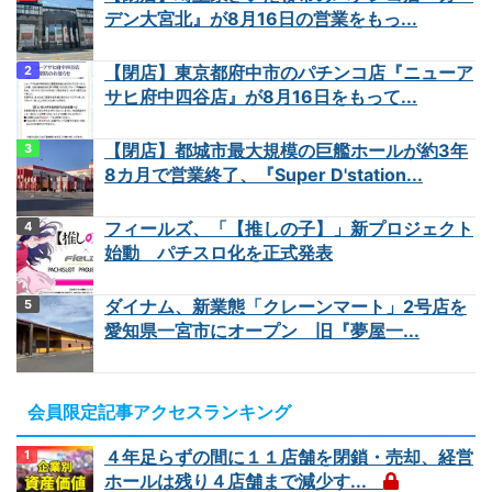
デン大宮北』が8月16日の営業をもっ...
【閉店】東京都府中市のパチンコ店『ニューア
サヒ府中四谷店』が8月16日をもって...
【閉店】都城市最大規模の巨艦ホールが約3年
8カ月で営業終了、『Super D'station...
フィールズ、「【推しの子】」新プロジェクト
始動 パチスロ化を正式発表
ダイナム、新業態「クレーンマート」2号店を
愛知県一宮市にオープン 旧『夢屋一...
会員限定記事アクセスランキング
４年足らずの間に１１店舗を閉鎖・売却、経営
ホールは残り４店舗まで減少す...