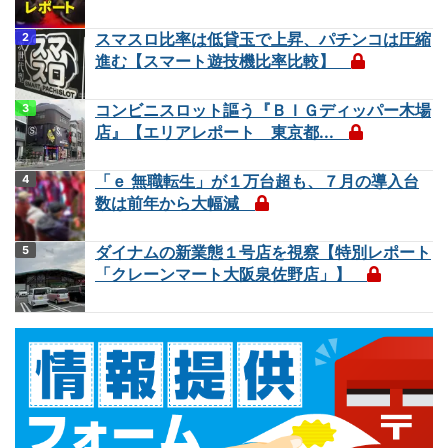
スマスロ比率は低貸玉で上昇、パチンコは圧縮
進む【スマート遊技機比率比較】
コンビニスロット謳う『ＢＩＧディッパー木場
店』【エリアレポート 東京都...
「ｅ 無職転生」が１万台超も、７月の導入台
数は前年から大幅減
ダイナムの新業態１号店を視察【特別レポート
「クレーンマート大阪泉佐野店」】