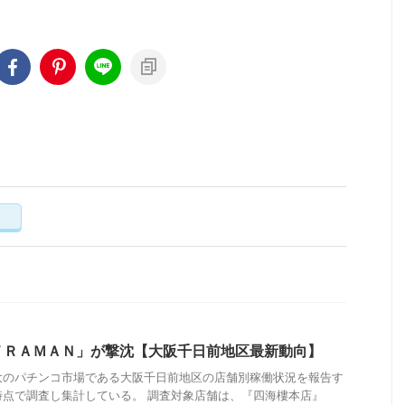
く
ＴＲＡＭＡＮ」が撃沈【大阪千日前地区最新動向】
大のパチンコ市場である大阪千日前地区の店舗別稼働状況を報告す
時点で調査し集計している。 調査対象店舗は、『四海樓本店』