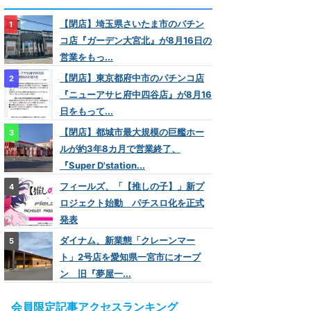
【閉店】埼玉県さいたま市のパチン
コ店『ガーデン大宮北』が8月16日の
営業をもっ...
【閉店】東京都府中市のパチンコ店
『ニューアサヒ府中四谷店』が8月16
日をもって...
【閉店】都城市最大規模の巨艦ホー
ルが約3年8カ月で営業終了、
『Super D'station...
フィールズ、「【推しの子】」新プ
ロジェクト始動 パチスロ化を正式
発表
ダイナム、新業態「クレーンマー
ト」2号店を愛知県一宮市にオープ
ン 旧『夢屋一...
会員限定記事アクセスランキング