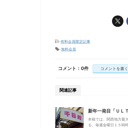
-
有料会員限定記事
-
無料会員
コメント：0件
コメントを書
関連記事
新年一発目「ＵＬ
本稿では、関西地方最
る。毎週金曜日１５時