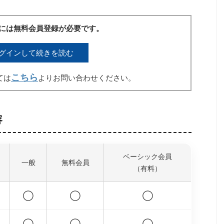
には無料会員登録が必要です。
グインして続きを読む
こちら
ては
よりお問い合わせください。
容
ベーシック会員
一般
無料会員
（有料）
◯
◯
◯
◯
◯
◯