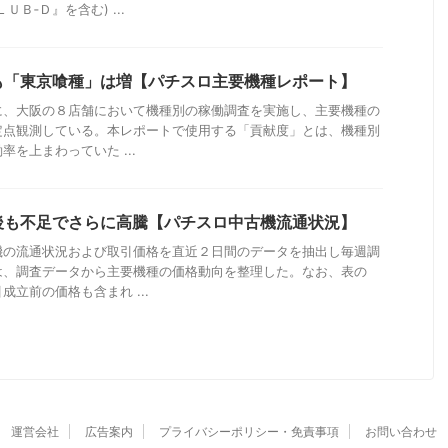
Ｂ‐Ｄ』を含む) ...
も「東京喰種」は増【パチスロ主要機種レポート】
に、大阪の８店舗において機種別の稼働調査を実施し、主要機種の
定点観測している。本レポートで使用する「貢献度」とは、機種別
を上まわっていた ...
後も不足でさらに高騰【パチスロ中古機流通状況】
機の流通状況および取引価格を直近２日間のデータを抽出し毎週調
は、調査データから主要機種の価格動向を整理した。なお、表の
立前の価格も含まれ ...
運営会社
広告案内
プライバシーポリシー・免責事項
お問い合わせ