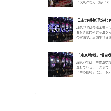
『大東洋なんば店(『ＣＬＵ
旧主力機整理進む
編集部では毎週金曜日
客付き動向や貢献度を
の稼働率が店舗平均稼働率
「東京喰種」増台
編集部では、中古遊技
査している。下の表で
「中心価格」には、取引成