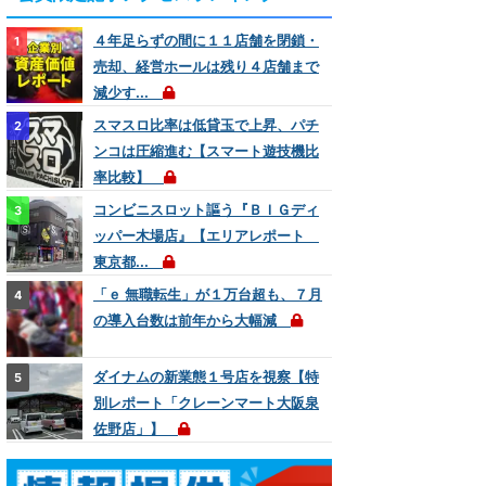
４年足らずの間に１１店舗を閉鎖・
売却、経営ホールは残り４店舗まで
減少す...
スマスロ比率は低貸玉で上昇、パチ
ンコは圧縮進む【スマート遊技機比
率比較】
コンビニスロット謳う『ＢＩＧディ
ッパー木場店』【エリアレポート
東京都...
「ｅ 無職転生」が１万台超も、７月
の導入台数は前年から大幅減
ダイナムの新業態１号店を視察【特
別レポート「クレーンマート大阪泉
佐野店」】