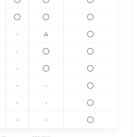
◯
◯
◯
×
△
◯
×
◯
◯
×
◯
◯
×
×
◯
×
×
◯
×
×
◯