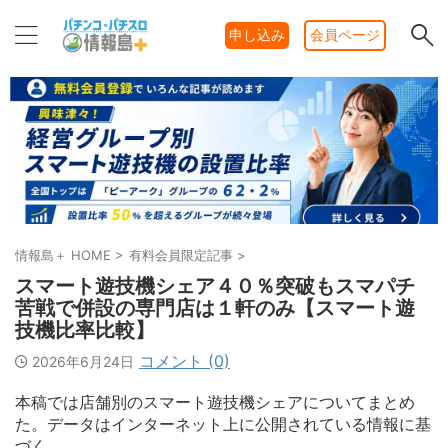
申し込み
会員ページ
情報島＋ HOME
>
有料会員限定記事
>
スマート遊技機シェア４０％突破もスマパチ
苦戦で併設の専門店は１軒のみ【スマート遊
技機比率比較】
コメント (0)
2026年6月24日
本稿では店舗別のスマート遊技機シェアについてまとめ
た。データはインターネット上に公開されている情報に基
づく。