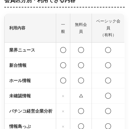
会員区分別・利用できる内容
ベーシック会
一
無料会
利用内容
員
般
員
（有料）
業界ニュース
◯
◯
◯
新台情報
◯
◯
◯
ホール情報
◯
◯
◯
未確認情報
×
△
◯
パチンコ経営企業分析
×
◯
◯
情報島っぷ
×
◯
◯