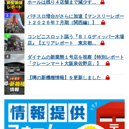
ホールは残り４店舗まで減少す...
パチスロ増台がさらに加速【マンスリーレポー
ト２０２６年７月期（関西編）】
コンビニスロット謳う『ＢＩＧディッパー木場
店』【エリアレポート 東京都...
ダイナムの新業態１号店を視察【特別レポート
「クレーンマート大阪泉佐野店」】
【噂の新機種情報】を更新しました