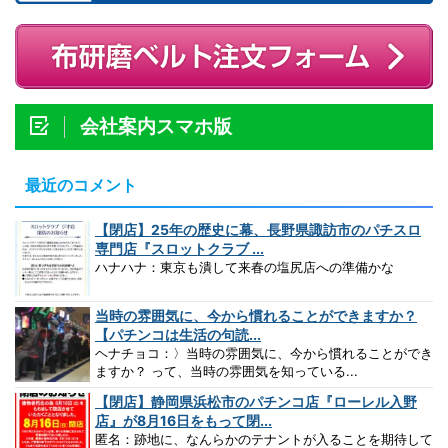
会社案内スマホ版
最近のコメント
【閉店】25年の歴史に幕、長野県諏訪市のパチスロ
専門店『スロットクラブ ...
ハナハナ：東京も潰して来春の塩尻店への準備かな
当時の雰囲気に、今から慣れることができますか？
【パチンコは生活の句読...
ヘナチョコ：〉当時の雰囲気に、今から慣れることができ
ますか？ って、当時の雰囲気を知っている...
【閉店】静岡県浜松市のパチンコ店『ローレル入野
店』が8月16日をもって閉...
匿名：跡地に、なんらかのテナントが入ることを期待して