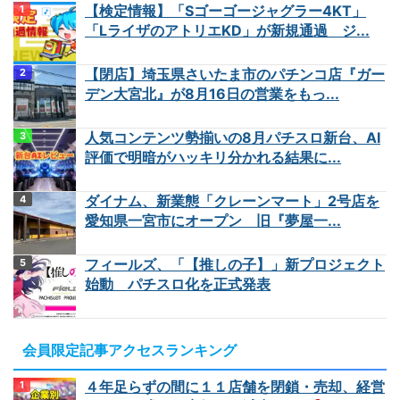
【検定情報】「Sゴーゴージャグラー4KT」
「LライザのアトリエKD」が新規通過 ジ...
【閉店】埼玉県さいたま市のパチンコ店『ガー
デン大宮北』が8月16日の営業をもっ...
人気コンテンツ勢揃いの8月パチスロ新台、AI
評価で明暗がハッキリ分かれる結果に...
ダイナム、新業態「クレーンマート」2号店を
愛知県一宮市にオープン 旧『夢屋一...
フィールズ、「【推しの子】」新プロジェクト
始動 パチスロ化を正式発表
会員限定記事アクセスランキング
４年足らずの間に１１店舗を閉鎖・売却、経営