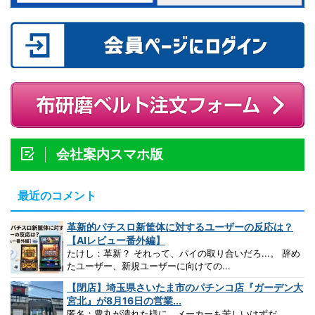
会社案内スマホ版
最近のコメント
革新的パチスロ新筐体に対するユーザーの反応は？
【AIレビュー番外編】
たけし：革新？ それって、パイの取り合いだろ...。 辞め
たユーザー、新規ユーザーに向けての...
【閉店】埼玉県さいたま市のパチンコ店『ガーデン大
宮北』が8月16日の営業...
匿名：豊丸が潰れた様に、メーカーも苦しいはずだ。