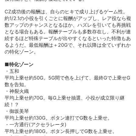
CZ成功後の報酬は、自らのヒキで成り上げるゲーム性。
約1/2.1の小役を引くごとに報酬がアップし、レア役なら複
数アップのチャンスとなるほか、ハズレを引いても再挑戦
となる場合もある。報酬テーブルも多数存在し、不利が連
続するほど特殊テーブルが出やすくなるといった特徴もあ
るようだ。最低報酬は＋20Gで、それ以降は全ていずれか
の特化ゾーン。
■特化ゾーン
・五和
平均上乗せ約50G。5G間で色を上げて、最終Gで上乗せG
数を告知。
・神裂火織
平均上乗せ約70G。毎G上乗せ抽選、小役が成立限り継
続！？
・御坂美琴
平均上乗せ約130G。ボタン連打でG数を上乗せ。
・一方通行(アクセラレータ)
平均上乗せ約180G。ボタン長押しでG数を上乗せ。