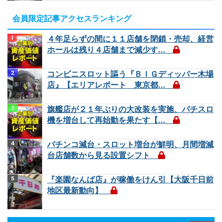
会員限定記事アクセスランキング
４年足らずの間に１１店舗を閉鎖・売却、経営
ホールは残り４店舗まで減少す...
コンビニスロット謳う『ＢＩＧディッパー木場
店』【エリアレポート 東京都...
旗艦店が２１年ぶりの大改装を実施、パチスロ
機を増台して再始動を果たす【...
パチンコ減台・スロット増台が鮮明、月間増減
台店舗数から見る設置シフト
『楽園なんば店』が稼働をけん引【大阪千日前
地区最新動向】