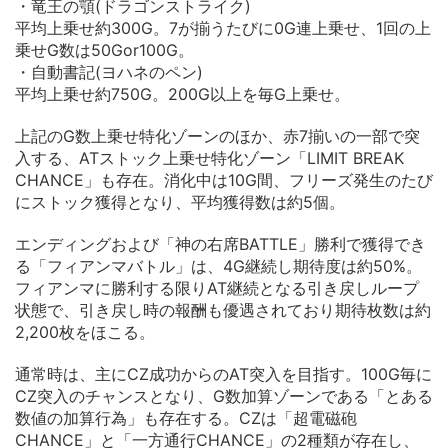
・竜王の顎(ドラゴンストライク)
平均上乗せ約300G。7が揃うたびに0G連上乗せ、1回の上
乗せG数は50Gor100G。
・自動書記(ヨハネのペン)
平均上乗せ約750G。200G以上を毎G上乗せ。
上記のG数上乗せ特化ゾーンのほか、赤7揃いの一部で突
入する、ATストック上乗せ特化ゾーン「LIMIT BREAK
CHANCE」も存在。消化中は10G間、フリーズ発生のたび
にストック獲得となり、平均獲得数は約5個。
エンディングおよび「神の右席BATTLE」勝利で獲得でき
る「フィアンマバトル」は、4G継続し期待度は約50%。
フィアンマに勝利する限りAT継続となる引き戻しループ
状態で、引き戻し時の報酬も優遇されており期待枚数は約
2,200枚をほこる。
通常時は、主にCZ成功からのAT突入を目指す。100G毎に
CZ突入のチャンスとなり、G数加算ゾーンである「とある
数値の加算行為」も存在する。CZは「超電磁砲
CHANCE」と「一方通行CHANCE」の2種類が存在し、