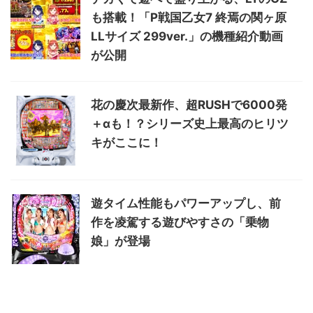
も搭載！「P戦国乙女7 終焉の関ヶ原
LLサイズ 299ver.」の機種紹介動画
が公開
花の慶次最新作、超RUSHで6000発
＋αも！？シリーズ史上最高のヒリツ
キがここに！
遊タイム性能もパワーアップし、前
作を凌駕する遊びやすさの「乗物
娘」が登場