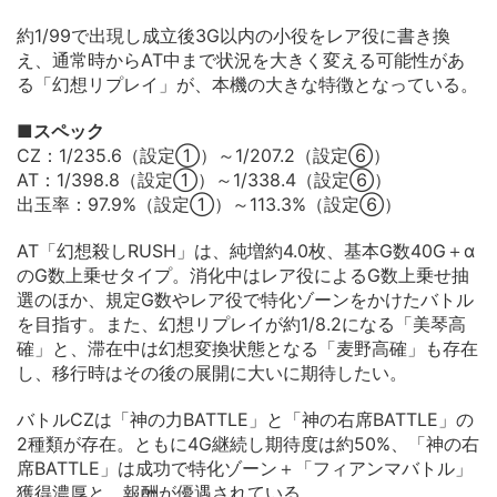
約1/99で出現し成立後3G以内の小役をレア役に書き換
え、通常時からAT中まで状況を大きく変える可能性があ
る「幻想リプレイ」が、本機の大きな特徴となっている。
■スペック
CZ：1/235.6（設定①）～1/207.2（設定⑥）
AT：1/398.8（設定①）～1/338.4（設定⑥）
出玉率：97.9%（設定①）～113.3%（設定⑥）
AT「幻想殺しRUSH」は、純増約4.0枚、基本G数40G＋α
のG数上乗せタイプ。消化中はレア役によるG数上乗せ抽
選のほか、規定G数やレア役で特化ゾーンをかけたバトル
を目指す。また、幻想リプレイが約1/8.2になる「美琴高
確」と、滞在中は幻想変換状態となる「麦野高確」も存在
し、移行時はその後の展開に大いに期待したい。
バトルCZは「神の力BATTLE」と「神の右席BATTLE」の
2種類が存在。ともに4G継続し期待度は約50%、「神の右
席BATTLE」は成功で特化ゾーン＋「フィアンマバトル」
獲得濃厚と、報酬が優遇されている。