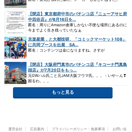
【閉店】東京都府中市のパチンコ店『ニューアサヒ府
中四谷店』が8月16日を...
匿名：周りにAmazon倉庫しかない不便な場所にあるのに
今までよく生き残っていたなぁ
京楽産業．と大都技研、「コミックマーケット108」
に共同ブースを出展 SA...
匿名：コンテンツは金になりますね。さすが
【閉店】大阪府門真市のパチンコ店『キコーナ門真島
頭店』が7月20日をもっ...
元GWハル氏こと元JAM大阪フウマ氏。。。：いや～ん❣
困るわ。。。
もっと見る
運営会社
広告案内
プライバシーポリシー・免責事項
お問い合