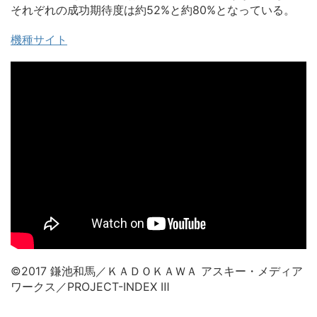
それぞれの成功期待度は約52%と約80%となっている。
機種サイト
©2017 鎌池和馬／ＫＡＤＯＫＡＷＡ アスキー・メディア
ワークス／PROJECT-INDEX Ⅲ