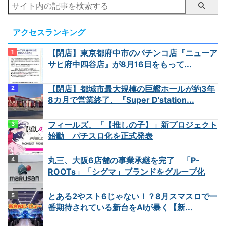
アクセスランキング
【閉店】東京都府中市のパチンコ店『ニューア
サヒ府中四谷店』が8月16日をもって...
【閉店】都城市最大規模の巨艦ホールが約3年
8カ月で営業終了、『Super D'station...
フィールズ、「【推しの子】」新プロジェクト
始動 パチスロ化を正式発表
丸三、大阪6店舗の事業承継を完了 「P-
ROOTs」「シグマ」ブランドをグループ化
とある2やスト6じゃない！？8月スマスロで一
番期待されている新台をAIが暴く【新...