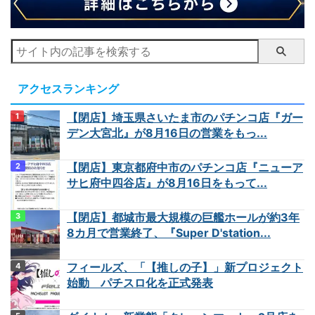
アクセスランキング
【閉店】埼玉県さいたま市のパチンコ店『ガー
デン大宮北』が8月16日の営業をもっ...
【閉店】東京都府中市のパチンコ店『ニューア
サヒ府中四谷店』が8月16日をもって...
【閉店】都城市最大規模の巨艦ホールが約3年
8カ月で営業終了、『Super D'station...
フィールズ、「【推しの子】」新プロジェクト
始動 パチスロ化を正式発表