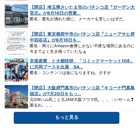
【閉店】埼玉県さいたま市のパチンコ店『ガーデン大
宮北』が8月16日の営業...
匿名：豊丸が潰れた様に、メーカーも苦しいはずだ。
【閉店】東京都府中市のパチンコ店『ニューアサヒ府
中四谷店』が8月16日を...
匿名：周りにAmazon倉庫しかない不便な場所にあるのに
今までよく生き残っていたなぁ
京楽産業．と大都技研、「コミックマーケット108」
に共同ブースを出展 SA...
匿名：コンテンツは金になりますね。さすが
【閉店】大阪府門真市のパチンコ店『キコーナ門真島
頭店』が7月20日をもっ...
元GWハル氏こと元JAM大阪フウマ氏。。。：いや～ん❣
困るわ。。。
もっと見る