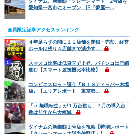
ダイナム、新業態「クレーンマート」2号店を
愛知県一宮市にオープン 旧『夢屋一...
会員限定記事アクセスランキング
４年足らずの間に１１店舗を閉鎖・売却、経営
ホールは残り４店舗まで減少す...
スマスロ比率は低貸玉で上昇、パチンコは圧縮
進む【スマート遊技機比率比較】
コンビニスロット謳う『ＢＩＧディッパー木場
店』【エリアレポート 東京都...
「ｅ 無職転生」が１万台超も、７月の導入台
数は前年から大幅減
ダイナムの新業態１号店を視察【特別レポート
「クレーンマート大阪泉佐野店」】