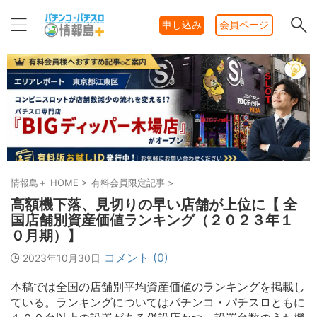
申し込み
会員ページ
情報島＋ HOME
>
有料会員限定記事
>
高額機下落、見切りの早い店舗が上位に【 全
国店舗別資産価値ランキング（２０２３年１
０月期）】
コメント (0)
2023年10月30日
本稿では全国の店舗別平均資産価値のランキングを掲載し
ている。ランキングについてはパチンコ・パチスロともに