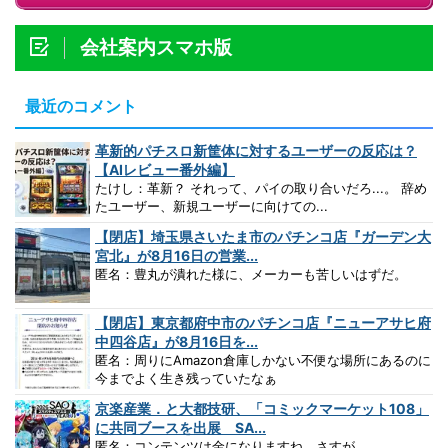
会社案内スマホ版
最近のコメント
革新的パチスロ新筐体に対するユーザーの反応は？
【AIレビュー番外編】
たけし：革新？ それって、パイの取り合いだろ...。 辞め
たユーザー、新規ユーザーに向けての...
【閉店】埼玉県さいたま市のパチンコ店『ガーデン大
宮北』が8月16日の営業...
匿名：豊丸が潰れた様に、メーカーも苦しいはずだ。
【閉店】東京都府中市のパチンコ店『ニューアサヒ府
中四谷店』が8月16日を...
匿名：周りにAmazon倉庫しかない不便な場所にあるのに
今までよく生き残っていたなぁ
京楽産業．と大都技研、「コミックマーケット108」
に共同ブースを出展 SA...
匿名：コンテンツは金になりますね。さすが