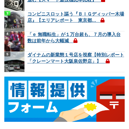
コンビニスロット謳う『ＢＩＧディッパー木場
店』【エリアレポート 東京都...
「ｅ 無職転生」が１万台超も、７月の導入台
数は前年から大幅減
ダイナムの新業態１号店を視察【特別レポート
「クレーンマート大阪泉佐野店」】