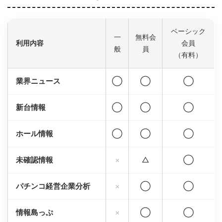
ベーシック
一
無料会
利用内容
会員
般
員
（有料）
業界ニュース
◯
◯
◯
新台情報
◯
◯
◯
ホール情報
◯
◯
◯
未確認情報
×
△
◯
パチンコ経営企業分析
×
◯
◯
情報島っぷ
×
◯
◯