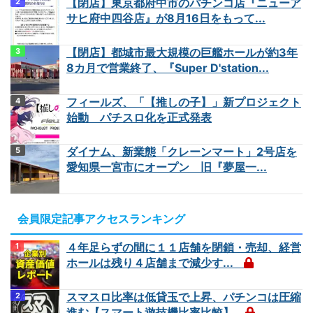
【閉店】東京都府中市のパチンコ店『ニューア
サヒ府中四谷店』が8月16日をもって...
【閉店】都城市最大規模の巨艦ホールが約3年
8カ月で営業終了、『Super D'station...
フィールズ、「【推しの子】」新プロジェクト
始動 パチスロ化を正式発表
ダイナム、新業態「クレーンマート」2号店を
愛知県一宮市にオープン 旧『夢屋一...
会員限定記事アクセスランキング
４年足らずの間に１１店舗を閉鎖・売却、経営
ホールは残り４店舗まで減少す...
スマスロ比率は低貸玉で上昇、パチンコは圧縮
進む【スマート遊技機比率比較】