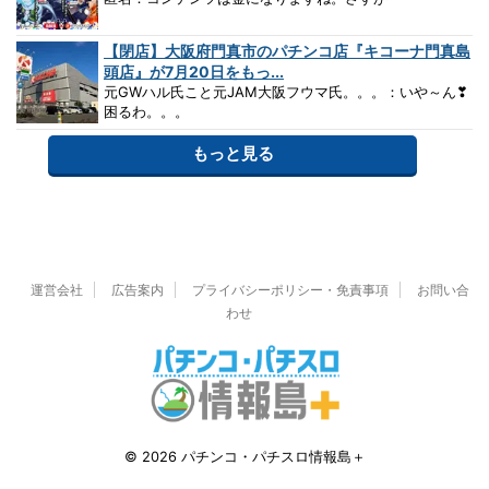
【閉店】大阪府門真市のパチンコ店『キコーナ門真島
頭店』が7月20日をもっ...
元GWハル氏こと元JAM大阪フウマ氏。。。：いや～ん❣
困るわ。。。
もっと見る
運営会社
広告案内
プライバシーポリシー・免責事項
お問い合
わせ
© 2026 パチンコ・パチスロ情報島＋