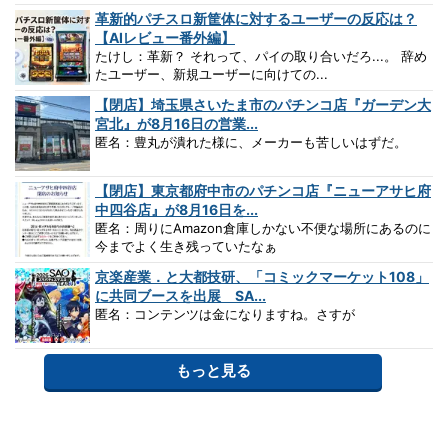
革新的パチスロ新筐体に対するユーザーの反応は？
【AIレビュー番外編】
たけし：革新？ それって、パイの取り合いだろ...。 辞め
たユーザー、新規ユーザーに向けての...
【閉店】埼玉県さいたま市のパチンコ店『ガーデン大
宮北』が8月16日の営業...
匿名：豊丸が潰れた様に、メーカーも苦しいはずだ。
【閉店】東京都府中市のパチンコ店『ニューアサヒ府
中四谷店』が8月16日を...
匿名：周りにAmazon倉庫しかない不便な場所にあるのに
今までよく生き残っていたなぁ
京楽産業．と大都技研、「コミックマーケット108」
に共同ブースを出展 SA...
匿名：コンテンツは金になりますね。さすが
もっと見る