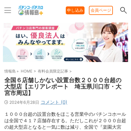
申し込み
会員ページ
情報島＋ HOME
>
有料会員限定記事
>
全国６店舗しかない設置台数２０００台超の
大型店【エリアレポート 埼玉県川口市・大
宮市周辺】
コメント (0)
2024年6月28日
１０００台超の設置台数をほこる営業中のパチンコホール
は全国で４１７店舗存在する。ただしこれが２０００台超
の超大型店となると一気に数は減り、全国で『楽園大宮