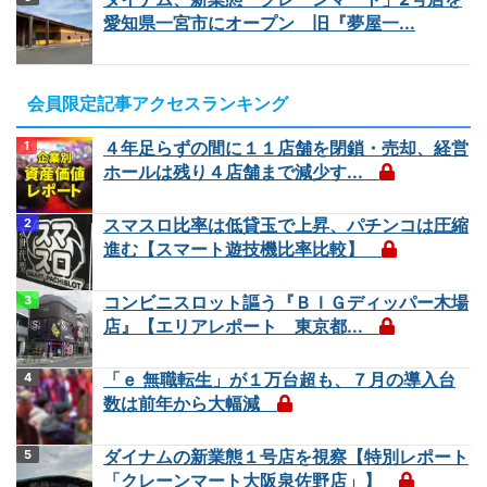
愛知県一宮市にオープン 旧『夢屋一...
会員限定記事アクセスランキング
４年足らずの間に１１店舗を閉鎖・売却、経営
ホールは残り４店舗まで減少す...
スマスロ比率は低貸玉で上昇、パチンコは圧縮
進む【スマート遊技機比率比較】
コンビニスロット謳う『ＢＩＧディッパー木場
店』【エリアレポート 東京都...
「ｅ 無職転生」が１万台超も、７月の導入台
数は前年から大幅減
ダイナムの新業態１号店を視察【特別レポート
「クレーンマート大阪泉佐野店」】