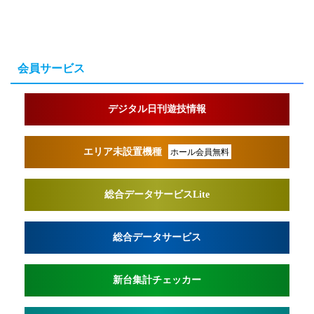
会員サービス
デジタル日刊遊技情報
エリア未設置機種
ホール会員無料
総合データサービスLite
総合データサービス
新台集計チェッカー