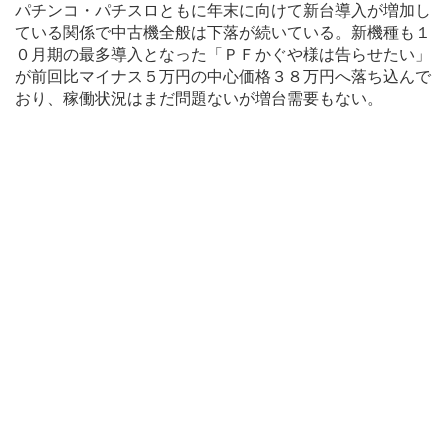
パチンコ・パチスロともに年末に向けて新台導入が増加し
ている関係で中古機全般は下落が続いている。新機種も１
０月期の最多導入となった「ＰＦかぐや様は告らせたい」
が前回比マイナス５万円の中心価格３８万円へ落ち込んで
おり、稼働状況はまだ問題ないが増台需要もない。