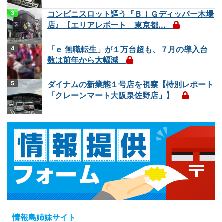
コンビニスロット謳う『ＢＩＧディッパー木場
店』【エリアレポート 東京都...
「ｅ 無職転生」が１万台超も、７月の導入台
数は前年から大幅減
ダイナムの新業態１号店を視察【特別レポート
「クレーンマート大阪泉佐野店」】
情報島姉妹サイト