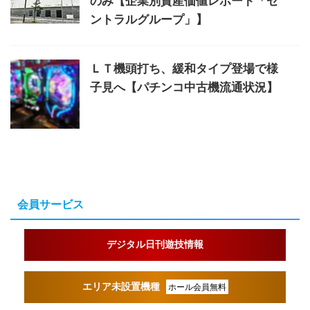
のみ【企業別資産価値レポート「セ
ントラルグループ」】
ＬＴ機頭打ち、緩和タイプ登場で様
子見へ【パチンコ中古機流通状況】
会員サービス
デジタル日刊遊技情報
エリア未設置機種
ホール会員無料