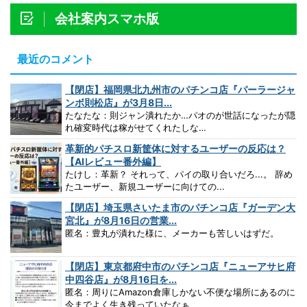
会社案内スマホ版
最近のコメント
【閉店】福岡県北九州市のパチンコ店『パーラージャ
ンボ則松店』が3月8日...
たなたな：則ジャン潰れたか…パオのが世話になったが隠
れ確変時代は稼がせてくれたしな…
革新的パチスロ新筐体に対するユーザーの反応は？
【AIレビュー番外編】
たけし：革新？ それって、パイの取り合いだろ...。 辞め
たユーザー、新規ユーザーに向けての...
【閉店】埼玉県さいたま市のパチンコ店『ガーデン大
宮北』が8月16日の営業...
匿名：豊丸が潰れた様に、メーカーも苦しいはずだ。
【閉店】東京都府中市のパチンコ店『ニューアサヒ府
中四谷店』が8月16日を...
匿名：周りにAmazon倉庫しかない不便な場所にあるのに
今までよく生き残っていたなぁ