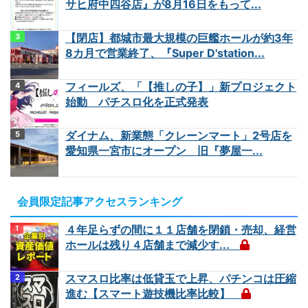
サヒ府中四谷店』が8月16日をもって...
【閉店】都城市最大規模の巨艦ホールが約3年
8カ月で営業終了、『Super D'station...
フィールズ、「【推しの子】」新プロジェクト
始動 パチスロ化を正式発表
ダイナム、新業態「クレーンマート」2号店を
愛知県一宮市にオープン 旧『夢屋一...
会員限定記事アクセスランキング
４年足らずの間に１１店舗を閉鎖・売却、経営
ホールは残り４店舗まで減少す...
スマスロ比率は低貸玉で上昇、パチンコは圧縮
進む【スマート遊技機比率比較】