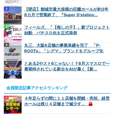
【閉店】都城市最大規模の巨艦ホールが約3年
8カ月で営業終了、『Super D'station...
フィールズ、「【推しの子】」新プロジェクト
始動 パチスロ化を正式発表
丸三、大阪6店舗の事業承継を完了 「P-
ROOTs」「シグマ」ブランドをグループ化
とある2やスト6じゃない！？8月スマスロで一
番期待されている新台をAIが暴く【新...
会員限定記事アクセスランキング
４年足らずの間に１１店舗を閉鎖・売却、経営
ホールは残り４店舗まで減少す...