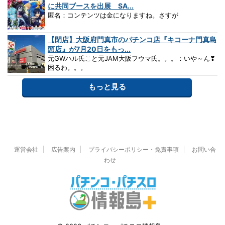
に共同ブースを出展 SA...
匿名：コンテンツは金になりますね。さすが
【閉店】大阪府門真市のパチンコ店『キコーナ門真島
頭店』が7月20日をもっ...
元GWハル氏こと元JAM大阪フウマ氏。。。：いや～ん❣
困るわ。。。
もっと見る
運営会社
広告案内
プライバシーポリシー・免責事項
お問い合
わせ