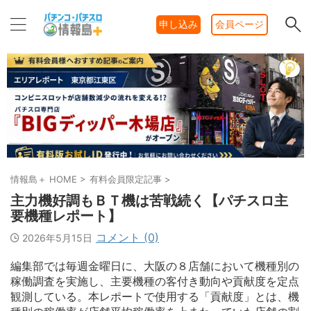
申し込み
会員ページ
情報島＋ HOME
>
有料会員限定記事
>
主力機好調もＢＴ機は苦戦続く【パチスロ主
要機種レポート】
コメント (0)
2026年5月15日
編集部では毎週金曜日に、大阪の８店舗において機種別の
稼働調査を実施し、主要機種の客付き動向や貢献度を定点
観測している。本レポートで使用する「貢献度」とは、機