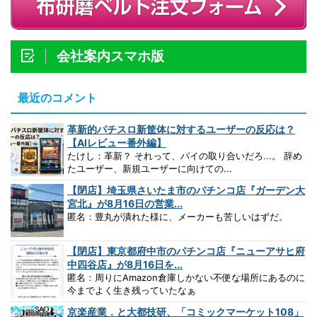
会社案内スマホ版
最近のコメント
革新的パチスロ新筐体に対するユーザーの反応は？
【AIレビュー番外編】
たけし：革新？ それって、パイの取り合いだろ...。 辞め
たユーザー、新規ユーザーに向けての...
【閉店】埼玉県さいたま市のパチンコ店『ガーデン大
宮北』が8月16日の営業...
匿名：豊丸が潰れた様に、メーカーも苦しいはずだ。
【閉店】東京都府中市のパチンコ店『ニューアサヒ府
中四谷店』が8月16日を...
匿名：周りにAmazon倉庫しかない不便な場所にあるのに
今までよく生き残っていたなぁ
京楽産業．と大都技研、「コミックマーケット108」