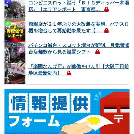
コンビニスロット謳う『ＢＩＧディッパー木場
店』【エリアレポート 東京都...
旗艦店が２１年ぶりの大改装を実施、パチスロ
機を増台して再始動を果たす【...
パチンコ減台・スロット増台が鮮明、月間増減
台店舗数から見る設置シフト
『楽園なんば店』が稼働をけん引【大阪千日前
地区最新動向】