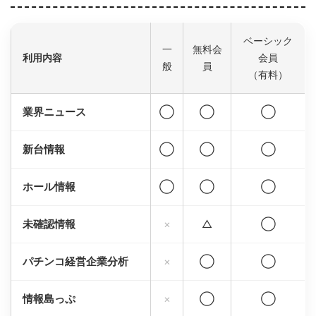
ベーシック
一
無料会
利用内容
会員
般
員
（有料）
業界ニュース
◯
◯
◯
新台情報
◯
◯
◯
ホール情報
◯
◯
◯
未確認情報
×
△
◯
パチンコ経営企業分析
×
◯
◯
情報島っぷ
×
◯
◯