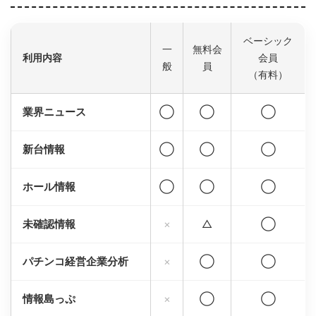
ベーシック
一
無料会
利用内容
会員
般
員
（有料）
業界ニュース
◯
◯
◯
新台情報
◯
◯
◯
ホール情報
◯
◯
◯
未確認情報
×
△
◯
パチンコ経営企業分析
×
◯
◯
情報島っぷ
×
◯
◯