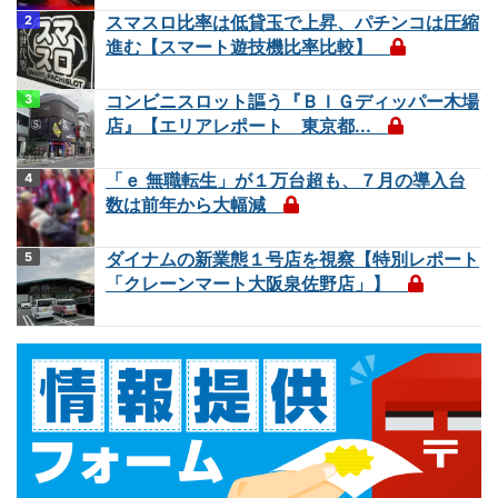
スマスロ比率は低貸玉で上昇、パチンコは圧縮
進む【スマート遊技機比率比較】
コンビニスロット謳う『ＢＩＧディッパー木場
店』【エリアレポート 東京都...
「ｅ 無職転生」が１万台超も、７月の導入台
数は前年から大幅減
ダイナムの新業態１号店を視察【特別レポート
「クレーンマート大阪泉佐野店」】