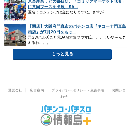
京楽産業．と大都技研、「コミックマーケット108」
に共同ブースを出展 SA...
匿名：コンテンツは金になりますね。さすが
【閉店】大阪府門真市のパチンコ店『キコーナ門真島
頭店』が7月20日をもっ...
元GWハル氏こと元JAM大阪フウマ氏。。。：いや～ん❣
困るわ。。。
もっと見る
運営会社
広告案内
プライバシーポリシー・免責事項
お問い合
わせ