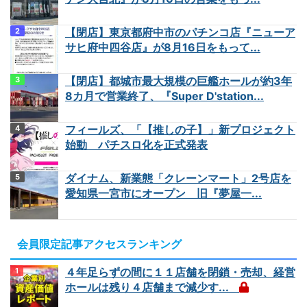
【閉店】東京都府中市のパチンコ店『ニューア
サヒ府中四谷店』が8月16日をもって...
【閉店】都城市最大規模の巨艦ホールが約3年
8カ月で営業終了、『Super D'station...
フィールズ、「【推しの子】」新プロジェクト
始動 パチスロ化を正式発表
ダイナム、新業態「クレーンマート」2号店を
愛知県一宮市にオープン 旧『夢屋一...
会員限定記事アクセスランキング
４年足らずの間に１１店舗を閉鎖・売却、経営
ホールは残り４店舗まで減少す...