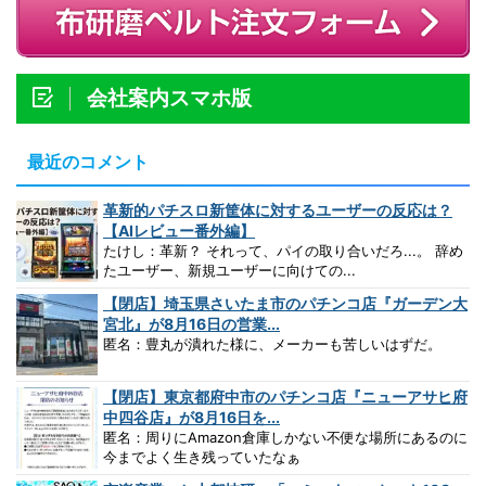
会社案内スマホ版
最近のコメント
革新的パチスロ新筐体に対するユーザーの反応は？
【AIレビュー番外編】
たけし：革新？ それって、パイの取り合いだろ...。 辞め
たユーザー、新規ユーザーに向けての...
【閉店】埼玉県さいたま市のパチンコ店『ガーデン大
宮北』が8月16日の営業...
匿名：豊丸が潰れた様に、メーカーも苦しいはずだ。
【閉店】東京都府中市のパチンコ店『ニューアサヒ府
中四谷店』が8月16日を...
匿名：周りにAmazon倉庫しかない不便な場所にあるのに
今までよく生き残っていたなぁ