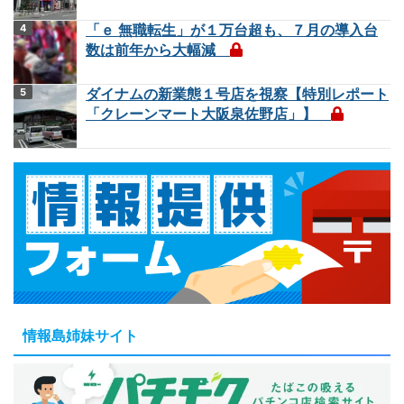
「ｅ 無職転生」が１万台超も、７月の導入台
数は前年から大幅減
ダイナムの新業態１号店を視察【特別レポート
「クレーンマート大阪泉佐野店」】
情報島姉妹サイト