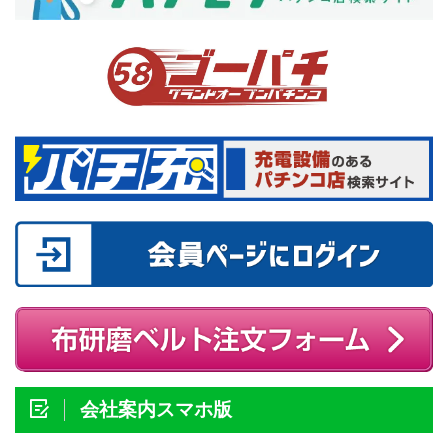
会社案内スマホ版