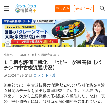
申し込み
会員ページ
情報島＋ HOME
>
有料会員限定記事
>
ＬＴ機も評価二極化、「北斗」が最高値【パ
チンコ中古機流通状況】
コメント (0)
2024年3月21日
編集部では、中古遊技機の流通状況および取引価格を直近
２日間のデータを抽出し毎週調査している。下の表では、
調査データから主要機種の価格動向を整理した。なお、表
の「中心価格」には、取引成立前の価格も含まれている。