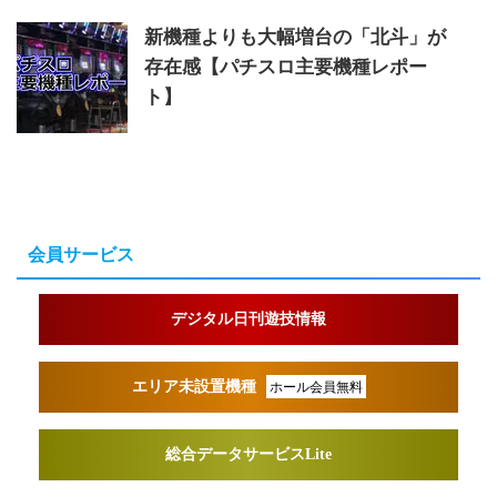
新機種よりも大幅増台の「北斗」が
存在感【パチスロ主要機種レポー
ト】
会員サービス
デジタル日刊遊技情報
エリア未設置機種
ホール会員無料
総合データサービスLite