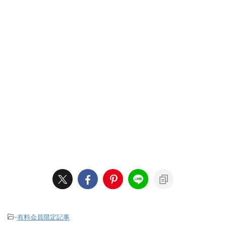
-
有料会員限定記事