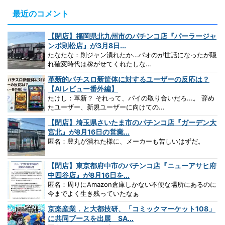
最近のコメント
【閉店】福岡県北九州市のパチンコ店『パーラージャ
ンボ則松店』が3月8日...
たなたな：則ジャン潰れたか…パオのが世話になったが隠
れ確変時代は稼がせてくれたしな…
革新的パチスロ新筐体に対するユーザーの反応は？
【AIレビュー番外編】
たけし：革新？ それって、パイの取り合いだろ...。 辞め
たユーザー、新規ユーザーに向けての...
【閉店】埼玉県さいたま市のパチンコ店『ガーデン大
宮北』が8月16日の営業...
匿名：豊丸が潰れた様に、メーカーも苦しいはずだ。
【閉店】東京都府中市のパチンコ店『ニューアサヒ府
中四谷店』が8月16日を...
匿名：周りにAmazon倉庫しかない不便な場所にあるのに
今までよく生き残っていたなぁ
京楽産業．と大都技研、「コミックマーケット108」
に共同ブースを出展 SA...