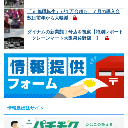
「ｅ 無職転生」が１万台超も、７月の導入台
数は前年から大幅減
ダイナムの新業態１号店を視察【特別レポート
「クレーンマート大阪泉佐野店」】
情報島姉妹サイト