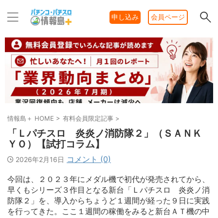
申し込み
会員ページ
情報島＋ HOME
>
有料会員限定記事
>
「Ｌパチスロ 炎炎ノ消防隊２」（ＳＡＮＫ
ＹＯ）【試打コラム】
コメント (0)
2026年2月16日
今回は、２０２３年にメダル機で初代が発売されてから、
早くもシリーズ３作目となる新台「Ｌパチスロ 炎炎ノ消
防隊２」を、導入からちょうど１週間が経った９日に実践
を行ってきた。ここ１週間の稼働をみると新台ＡＴ機の中