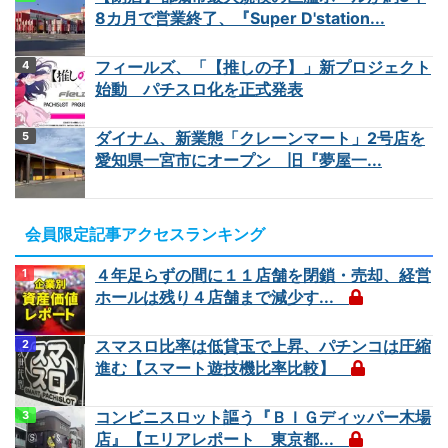
8カ月で営業終了、『Super D'station...
フィールズ、「【推しの子】」新プロジェクト
始動 パチスロ化を正式発表
ダイナム、新業態「クレーンマート」2号店を
愛知県一宮市にオープン 旧『夢屋一...
会員限定記事アクセスランキング
４年足らずの間に１１店舗を閉鎖・売却、経営
ホールは残り４店舗まで減少す...
スマスロ比率は低貸玉で上昇、パチンコは圧縮
進む【スマート遊技機比率比較】
コンビニスロット謳う『ＢＩＧディッパー木場
店』【エリアレポート 東京都...