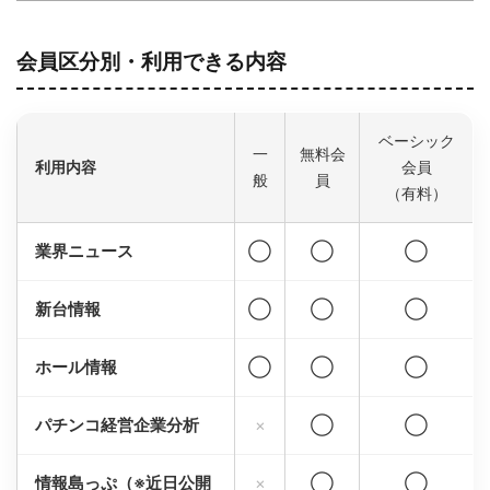
会員区分別・利用できる内容
ベーシック
一
無料会
利用内容
会員
般
員
（有料）
業界ニュース
◯
◯
◯
新台情報
◯
◯
◯
ホール情報
◯
◯
◯
パチンコ経営企業分析
×
◯
◯
情報島っぷ（※近日公開
×
◯
◯