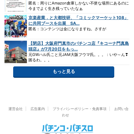
匿名：周りにAmazon倉庫しかない不便な場所にあるのに
今までよく生き残っていたなぁ
京楽産業．と大都技研、「コミックマーケット108」
に共同ブースを出展 SA...
匿名：コンテンツは金になりますね。さすが
【閉店】大阪府門真市のパチンコ店『キコーナ門真島
頭店』が7月20日をもっ...
元GWハル氏こと元JAM大阪フウマ氏。。。：いや～ん❣
困るわ。。。
もっと見る
運営会社
広告案内
プライバシーポリシー・免責事項
お問い合
わせ