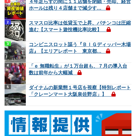
４年足らずの間に１１店舗を閉鎖・売却、経営
ホールは残り４店舗まで減少す...
スマスロ比率は低貸玉で上昇、パチンコは圧縮
進む【スマート遊技機比率比較】
コンビニスロット謳う『ＢＩＧディッパー木場
店』【エリアレポート 東京都...
「ｅ 無職転生」が１万台超も、７月の導入台
数は前年から大幅減
ダイナムの新業態１号店を視察【特別レポート
「クレーンマート大阪泉佐野店」】