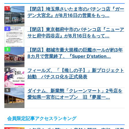
【閉店】埼玉県さいたま市のパチンコ店『ガー
デン大宮北』が8月16日の営業をもっ...
【閉店】東京都府中市のパチンコ店『ニューア
サヒ府中四谷店』が8月16日をもって...
【閉店】都城市最大規模の巨艦ホールが約3年
8カ月で営業終了、『Super D'station...
フィールズ、「【推しの子】」新プロジェクト
始動 パチスロ化を正式発表
ダイナム、新業態「クレーンマート」2号店を
愛知県一宮市にオープン 旧『夢屋一...
会員限定記事アクセスランキング