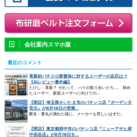
会社案内スマホ版
最近のコメント
革新的パチスロ新筐体に対するユーザーの反応は？
【AIレビュー番外編】
たけし：革新？ それって、パイの取り合いだろ...。 辞め
たユーザー、新規ユーザーに向けての...
【閉店】埼玉県さいたま市のパチンコ店『ガーデン大
宮北』が8月16日の営業...
匿名：豊丸が潰れた様に、メーカーも苦しいはずだ。
【閉店】東京都府中市のパチンコ店『ニューアサヒ府
中四谷店』が8月16日を...