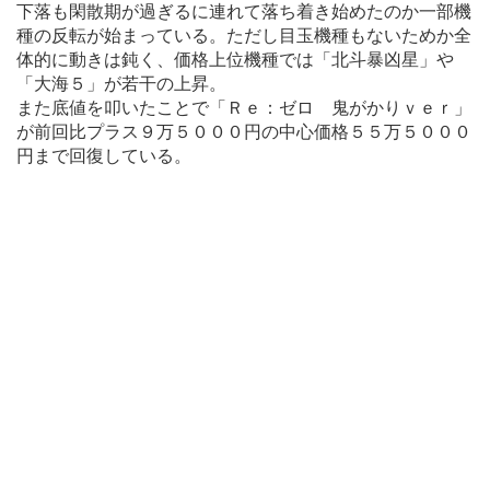
下落も閑散期が過ぎるに連れて落ち着き始めたのか一部機
種の反転が始まっている。ただし目玉機種もないためか全
体的に動きは鈍く、価格上位機種では「北斗暴凶星」や
「大海５」が若干の上昇。
また底値を叩いたことで「Ｒｅ：ゼロ 鬼がかりｖｅｒ」
が前回比プラス９万５０００円の中心価格５５万５０００
円まで回復している。