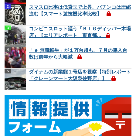
スマスロ比率は低貸玉で上昇、パチンコは圧縮
進む【スマート遊技機比率比較】
コンビニスロット謳う『ＢＩＧディッパー木場
店』【エリアレポート 東京都...
「ｅ 無職転生」が１万台超も、７月の導入台
数は前年から大幅減
ダイナムの新業態１号店を視察【特別レポート
「クレーンマート大阪泉佐野店」】