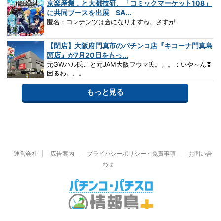
京楽産業．と大都技研、「コミックマーケット108」
に共同ブースを出展 SA...
匿名：コンテンツは金になりますね。さすが
【閉店】大阪府門真市のパチンコ店『キコーナ門真島
頭店』が7月20日をもっ...
元GWハル氏こと元JAM大阪フウマ氏。。。：いや～ん❣
困るわ。。。
もっと見る
運営会社
広告案内
プライバシーポリシー・免責事項
お問い合
わせ