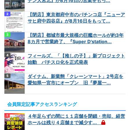
デン大宮北』が8月16日の営業をもっ...
【閉店】東京都府中市のパチンコ店『ニューア
サヒ府中四谷店』が8月16日をもって...
【閉店】都城市最大規模の巨艦ホールが約3年
8カ月で営業終了、『Super D'station...
フィールズ、「【推しの子】」新プロジェクト
始動 パチスロ化を正式発表
ダイナム、新業態「クレーンマート」2号店を
愛知県一宮市にオープン 旧『夢屋一...
会員限定記事アクセスランキング
４年足らずの間に１１店舗を閉鎖・売却、経営
ホールは残り４店舗まで減少す...