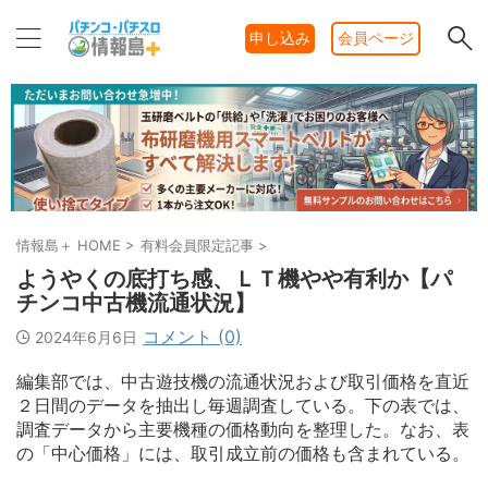
申し込み
会員ページ
情報島＋ HOME
>
有料会員限定記事
>
ようやくの底打ち感、ＬＴ機やや有利か【パ
チンコ中古機流通状況】
コメント (0)
2024年6月6日
編集部では、中古遊技機の流通状況および取引価格を直近
２日間のデータを抽出し毎週調査している。下の表では、
調査データから主要機種の価格動向を整理した。なお、表
の「中心価格」には、取引成立前の価格も含まれている。