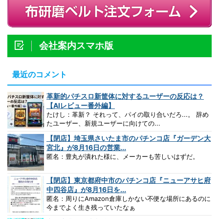
会社案内スマホ版
最近のコメント
革新的パチスロ新筐体に対するユーザーの反応は？
【AIレビュー番外編】
たけし：革新？ それって、パイの取り合いだろ...。 辞め
たユーザー、新規ユーザーに向けての...
【閉店】埼玉県さいたま市のパチンコ店『ガーデン大
宮北』が8月16日の営業...
匿名：豊丸が潰れた様に、メーカーも苦しいはずだ。
【閉店】東京都府中市のパチンコ店『ニューアサヒ府
中四谷店』が8月16日を...
匿名：周りにAmazon倉庫しかない不便な場所にあるのに
今までよく生き残っていたなぁ